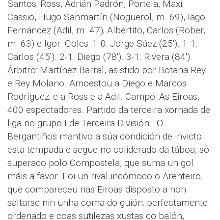
Santos; Ross, Adrián Padrón, Portela, Maxi;
Cassio, Hugo Sanmartín (Noguerol, m. 69), Iago
Fernández (Adil, m. 47); Albertito, Carlos (Rober,
m. 63) e Igor. Goles: 1-0: Jorge Sáez (25'). 1-1:
Carlos (45'). 2-1: Diego (78'). 3-1: Rivera (84').
Árbitro: Martínez Barral, asistido por Botana Rey
e Rey Molano. Amoestou a Diego e Marcos
Rodríguez; e a Ross e a Adil. Campo: As Eiroas,
400 espectadores. Partido da terceira xornada de
liga no grupo I de Terceira División.
O
Bergantiños mantivo a súa condición de invicto
esta tempada e segue no coliderado da táboa, só
superado polo Compostela, que suma un gol
máis a favor. Foi un rival incómodo o Arenteiro,
que compareceu nas Eiroas disposto a non
saltarse nin unha coma do guión: perfectamente
ordenado e coas sutilezas xustas co balón,