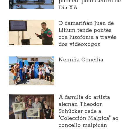
público" polo Centro de
Día XA
O camariñán Juan de
Lilium tende pontes
coa lusofonía a través
dos videoxogos
Nemiña Concilia
A familia do artista
alemán Theodor
Schücker cede a
"Colección Malpica" ao
concello malpicán