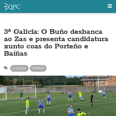
3ª Galicia: O Buño desbanca
ao Zas e presenta candidatura
xunto coas do Porteño e
Baíñas
3ª GALICIA
CRÓNICA