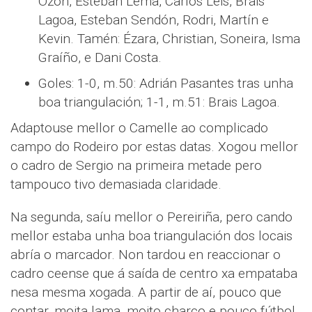
Ozón, Esteban Lema, Carlos Leis, Brais
Lagoa, Esteban Sendón, Rodri, Martín e
Kevin. Tamén: Ézara, Christian, Soneira, Isma
Graíño, e Dani Costa.
Goles: 1-0, m.50: Adrián Pasantes tras unha
boa triangulación; 1-1, m.51: Brais Lagoa.
Adaptouse mellor o Camelle ao complicado
campo do Rodeiro por estas datas. Xogou mellor
o cadro de Sergio na primeira metade pero
tampouco tivo demasiada claridade.
Na segunda, saíu mellor o Pereiriña, pero cando
mellor estaba unha boa triangulación dos locais
abría o marcador. Non tardou en reaccionar o
cadro ceense que á saída de centro xa empataba
nesa mesma xogada. A partir de aí, pouco que
contar, moita lama, moito charco e pouco fútbol,