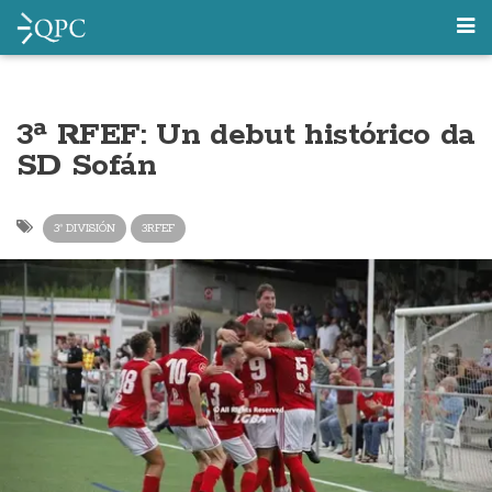
3ª RFEF: Un debut histórico da
SD Sofán
3ª DIVISIÓN
3RFEF