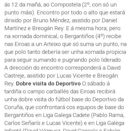
ás 12 da mañá, ao Compostela (2º, con só un
punto máis). Encontro por todo o alto que estará
dirixido por Bruno Méndez, asistido por Daniel
Martínez e Breogán Rey. E á mesma hora, pero
na xornada dominical, o Bergantiños (4º) recibe
nas Eiroas a un Arteixo que só suma un punto, na
que polo tanto debería ser unha xornada propicia
para seguir sumando e pugnando polo liderado.
A dirección do encontro corresponderá a David
Castreje, asistido por Lucas Vicente e Breogán
Rey.
Dobre visita do Deportivo
O sábado á
tardiña o campo carballés das Eiroas recibirá
unha dobre visita do fútbol base do Deportivo da
Coruña, que confrontará cos equipos de base do
Bergantiños en Liga Galega Cadete (Pablo Rama,
Carlos Señarís e Lucas Vicente) e en Liga Galega
Infantil (David Vázquez, David Cancela e Fabián