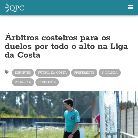
Árbitros costeiros para os
duelos por todo o alto na Liga
da Costa
DEPORTES
FÚTBOL DA COSTA
PREFERENTE
1ª GALICIA
2ª GALICIA
3ª DIVISIÓN