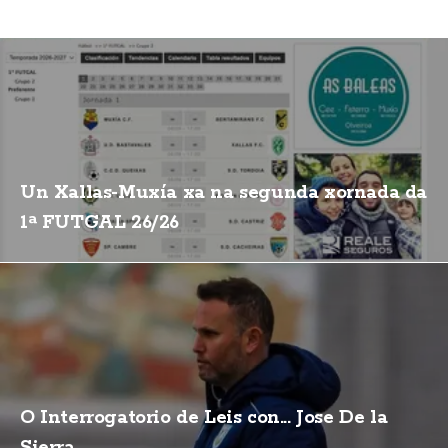
Un Xallas-Muxía xa na segunda xornada da
1ª FUTGAL 26/26
O Interrogatorio de Leis con... Jose De la