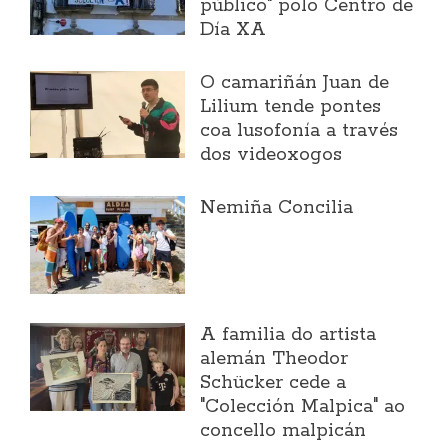
público" polo Centro de
Día XA
O camariñán Juan de
Lilium tende pontes
coa lusofonía a través
dos videoxogos
Nemiña Concilia
A familia do artista
alemán Theodor
Schücker cede a
"Colección Malpica" ao
concello malpicán