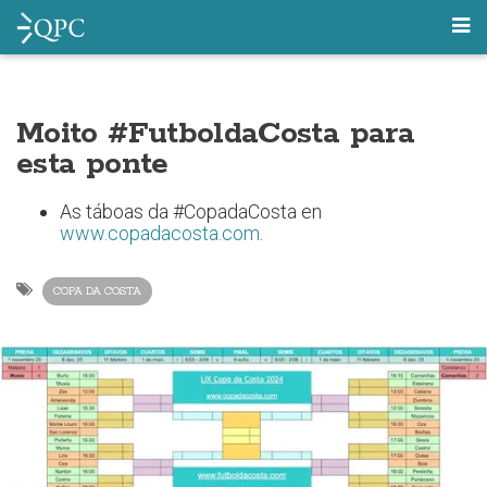
Moito #FutboldaCosta para
esta ponte
As táboas da #CopadaCosta en
www.copadacosta.com
.
COPA DA COSTA