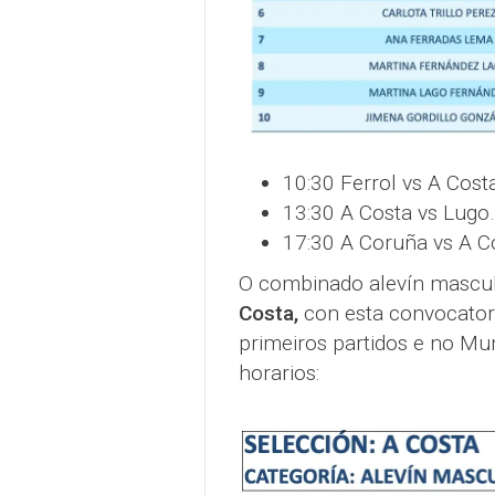
10:30 Ferrol vs A Cost
13:30 A Costa vs Lugo.
17:30 A Coruña vs A C
O combinado alevín mascul
Costa,
con esta convocator
primeiros partidos e no Muni
horarios: