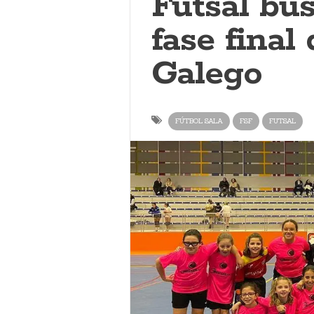
Futsal bu
fase fina
Galego
FÚTBOL SALA
FSF
FUTSAL