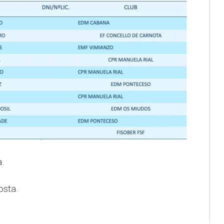
a.
osta.