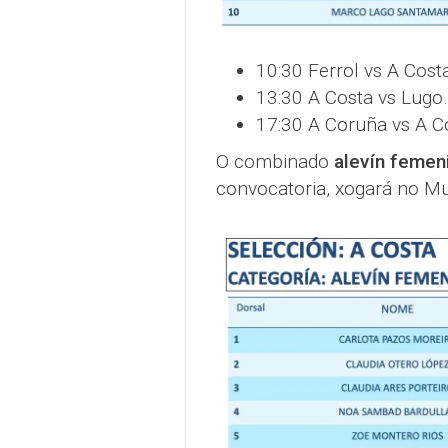
10:30 Ferrol vs A Cost
13:30 A Costa vs Lugo.
17:30 A Coruña vs A C
O combinado
alevín femen
convocatoria, xogará no Mun