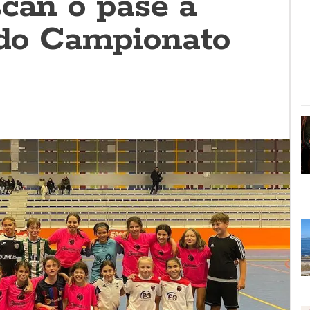
scan o pase á
l do Campionato