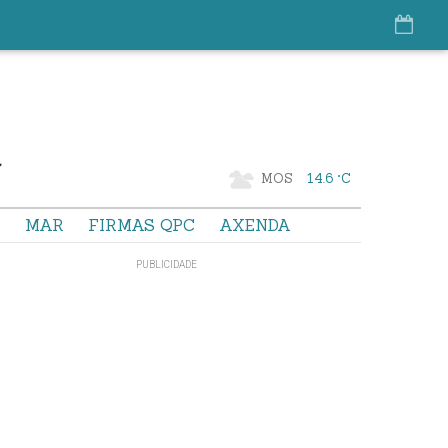
MOS
14.6 °C
S
MAR
FIRMAS QPC
AXENDA