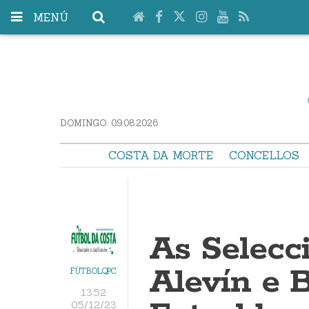
MENÚ
DOMINGO. 09.08.2026
COSTA DA MORTE
CONCELLOS
As Selecc
Alevín e 
FÚTBOLQPC
13:52
05/12/23