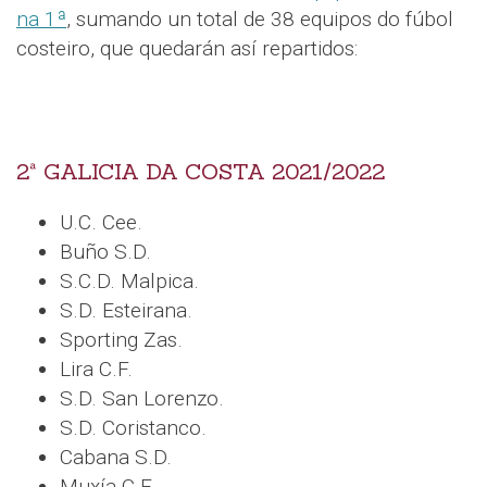
na 1ª
, sumando un total de 38 equipos do fúbol
costeiro, que quedarán así repartidos:
2ª GALICIA DA COSTA 2021/2022
U.C. Cee.
Buño S.D.
S.C.D. Malpica.
S.D. Esteirana.
Sporting Zas.
Lira C.F.
S.D. San Lorenzo.
S.D. Coristanco.
Cabana S.D.
Muxía C.F.