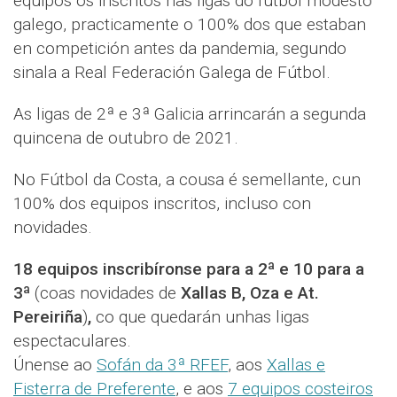
equipos os inscritos nas ligas do fútbol modesto
galego, practicamente o 100% dos que estaban
en competición antes da pandemia, segundo
sinala a Real Federación Galega de Fútbol.
As ligas de 2ª e 3ª Galicia arrincarán a segunda
quincena de outubro de 2021.
No Fútbol da Costa, a cousa é semellante, cun
100% dos equipos inscritos, incluso con
novidades.
18 equipos inscribíronse para a 2ª e 10 para a
3ª
(coas novidades de
Xallas B, Oza e At.
Pereiriña
)
,
co que quedarán unhas ligas
espectaculares.
Únense ao
Sofán da 3ª RFEF
, aos
Xallas e
Fisterra de Preferente
, e aos
7 equipos costeiros