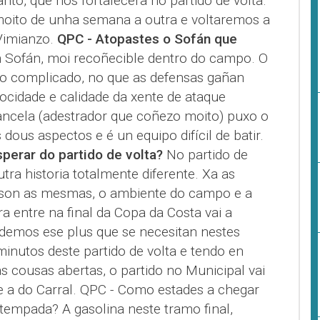
to, que nos fortalecera no partido de volta.
moito de unha semana a outra e voltaremos a
Vimianzo.
QPC - Atopastes o Sofán que
n Sofán, moi recoñecible dentro do campo. O
o complicado, no que as defensas gañan
ocidade e calidade da xente de ataque
Cancela (adestrador que coñezo moito) puxo o
 dous aspectos e é un equipo difícil de batir.
erar do partido de volta?
No partido de
utra historia totalmente diferente. Xa as
son as mesmas, o ambiente do campo e a
ra entre na final da Copa da Costa vai a
demos ese plus que se necesitan nestes
minutos deste partido de volta e tendo en
s cousas abertas, o partido no Municipal vai
nte a do Carral. QPC - Como estades a chegar
e tempada? A gasolina neste tramo final,