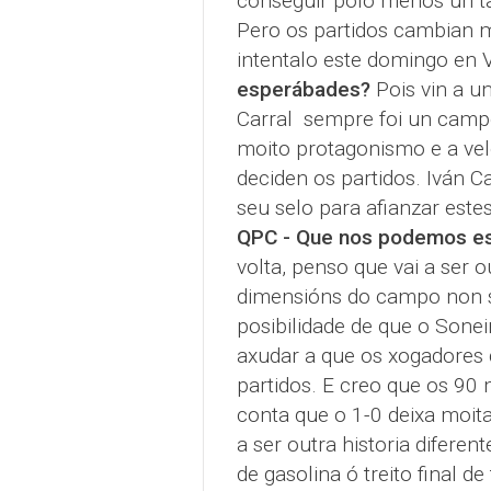
conseguir polo menos un tan
Pero os partidos cambian 
intentalo este domingo en 
esperábades?
Pois vin a u
Carral sempre foi un camp
moito protagonismo e a vel
deciden os partidos. Iván 
seu selo para afianzar estes
QPC - Que nos podemos esp
volta, penso que vai a ser o
dimensións do campo non 
posibilidade de que o Sonei
axudar a que os xogadores 
partidos. E creo que os 90 
conta que o 1-0 deixa moita
a ser outra historia difere
de gasolina ó treito final d