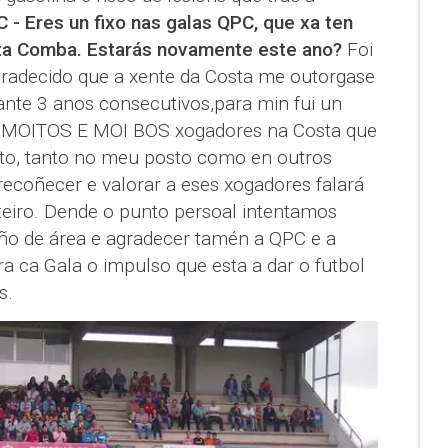
 - Eres un fixo nas galas QPC, que xa ten
ta Comba. Estarás novamente este ano?
Foi
radecido que a xente da Costa me outorgase
nte 3 anos consecutivos,para min fui un
i MOITOS E MOI BOS xogadores na Costa que
o, tanto no meu posto como en outros
recoñecer e valorar a eses xogadores falará
teiro. Dende o punto persoal intentamos
ño de área e agradecer tamén a QPC e a
ra ca Gala o impulso que esta a dar o futbol
s.