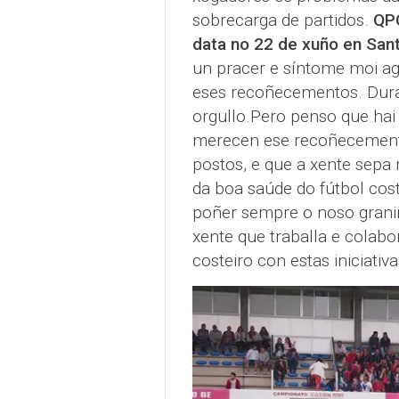
sobrecarga de partidos.
QPC
data no 22 de xuño en San
un pracer e síntome moi ag
eses recoñecementos. Dura
orgullo.Pero penso que ha
merecen ese recoñecement
postos, e que a xente sepa 
da boa saúde do fútbol cos
poñer sempre o noso grani
xente que traballa e colabo
costeiro con estas iniciativa