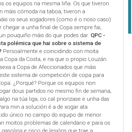
 os equipos na mesma liña. Os que tiveron
ón máis cómoda na taboa, tiveron a
máis os seus xogadores (como é o noso caso)
r chegar a unha final de Copa sempre fai,
 un pouquiño máis do que podes dar.
QPC -
ta polémica que hai sobre o sistema de
?
Persoalmente e coincidindo con moita
a Copa da Costa, e na que o propio Louzán
sexa a Copa de Afeccionados que máis
 este sistema de competición de copa para
a Copa. ¿Porqué? Porque os equipos non
ogar dous partidos no mesmo fin de semana,
lgo na túa liga, co cal priorizase e unha das
ara min a solución é a de xogar ata
rtido único no campo do equipo de menor
ían moitos problemas de calendario e para os
asolina e risco de lesións que trae a