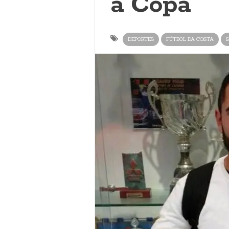
a Copa
DEPORTES
FÚTBOL DA COSTA
S