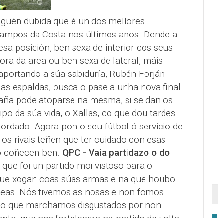
nguén dubida que é un dos mellores
campos da Costa nos últimos anos. Dende a
esa posición, ben sexa de interior cos seus
ora da area ou ben sexa de lateral, máis
portando a súa sabiduría, Rubén Forján
as espaldas, busca o pase a unha nova final
aña pode atoparse na mesma, si se dan os
ipo da súa vida, o Xallas, co que dou tardes
cordado. Agora pon o seu fútbol ó servicio de
os rivais teñen que ter cuidado con esas
 o coñecen ben.
QPC - Vaia partidazo o do
que foi un partido moi vistoso para o
que xogan coas súas armas e na que houbo
reas. Nós tivemos as nosas e non fomos
aro que marchamos disgustados por non