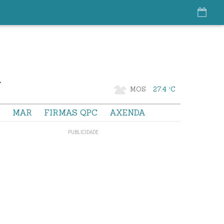
MOS
27.4 °C
S
MAR
FIRMAS QPC
AXENDA