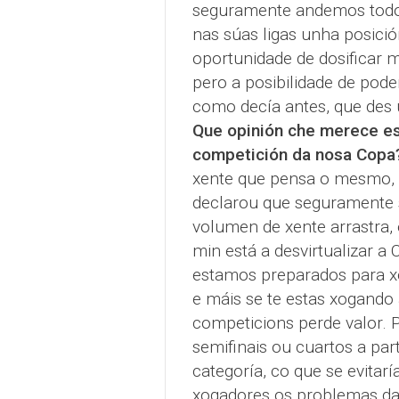
seguramente andemos todos
nas súas ligas unha posici
oportunidade de dosificar 
pero a posibilidade de pode
como decía antes, que des
Que opinión che merece es
competición da nosa Copa
xente que pensa o mesmo, 
declarou que seguramente 
volumen de xente arrastra,
min está a desvirtualizar 
estamos preparados para x
e máis se te estas xogando a
competicions perde valor. P
semifinais ou cuartos a pa
categoría, co que se evitar
xogadores os problemas da g