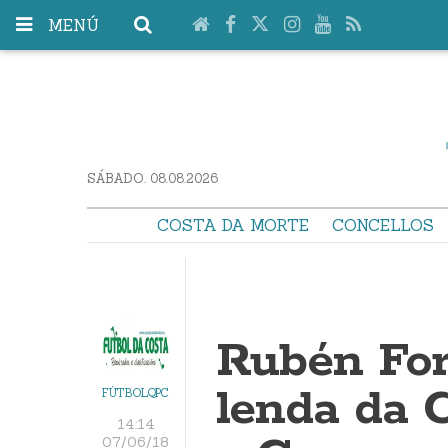
MENÚ
SÁBADO. 08.08.2026
COSTA DA MORTE
CONCELLOS
Rubén For
lenda da 
FÚTBOLQPC
14:14
07/06/18