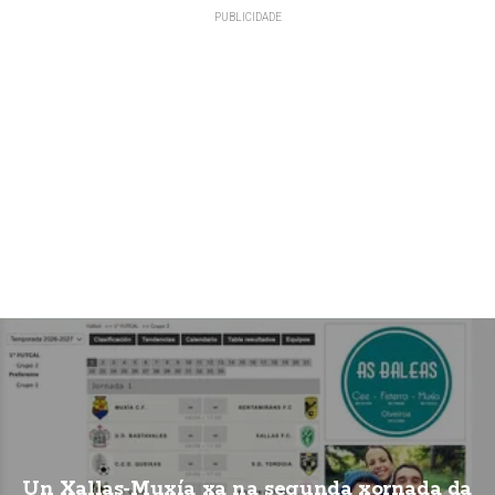
Un Xallas-Muxía xa na segunda xornada da