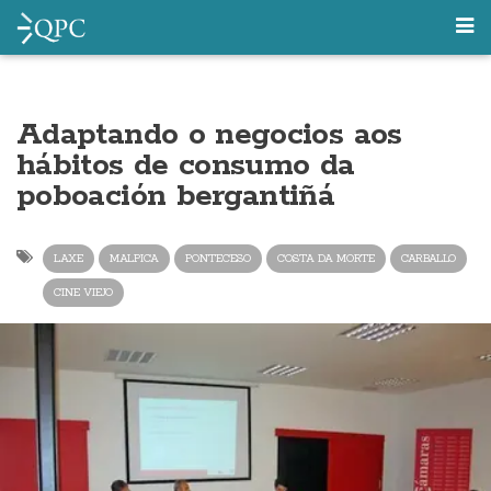
Adaptando o negocios aos
hábitos de consumo da
poboación bergantiñá
LAXE
MALPICA
PONTECESO
COSTA DA MORTE
CARBALLO
CINE VIEJO