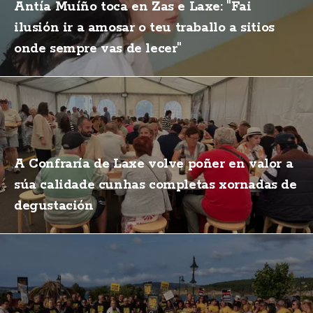
Antía Muíño toca en Zas e Laxe: "Fai
ilusión ir a amosar o teu traballo a sitios
onde sempre vas de lecer"
A Confraría de Laxe volve poñer en valor a
súa calidade cunhas completas xornadas de
degustación