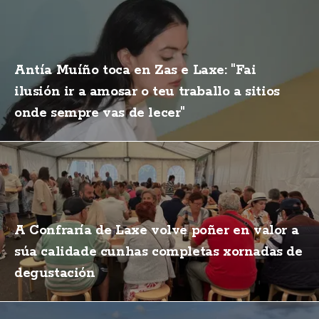
Antía Muíño toca en Zas e Laxe: "Fai
ilusión ir a amosar o teu traballo a sitios
onde sempre vas de lecer"
A Confraría de Laxe volve poñer en valor a
súa calidade cunhas completas xornadas de
degustación