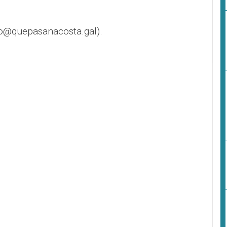
o@quepasanacosta.gal).