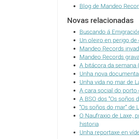
Blog de Mandeo Recor
Novas relacionadas
Buscando á Emigració
Un oleiro en perigo de 
Mandeo Records invad
Mandeo Records grava
A bitácora da semana 
Unha nova documental 
Unha vida no mar de L
A cara social do porto
A BSO dos "Os soños d
"Os soños do mar" de 
O Naufraxio de Laxe, 
historia
.
Unha reportaxe en víde