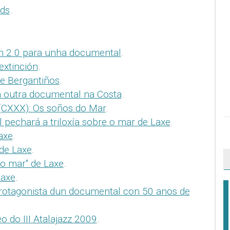
ds
.
n 2.0 para unha documental
.
extinción
.
e Bergantiños
.
 outra documental na Costa
.
(CXXX): Os soños do Mar
.
pechará a triloxía sobre o mar de Laxe
.
axe
.
 de Laxe
.
o mar" de Laxe
.
Laxe
.
protagonista dun documental con 50 anos de
o do III Atalajazz 2009
.