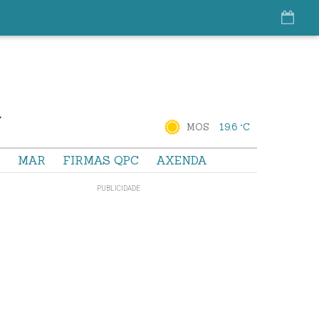
MOS
19.6 °C
S
MAR
FIRMAS QPC
AXENDA