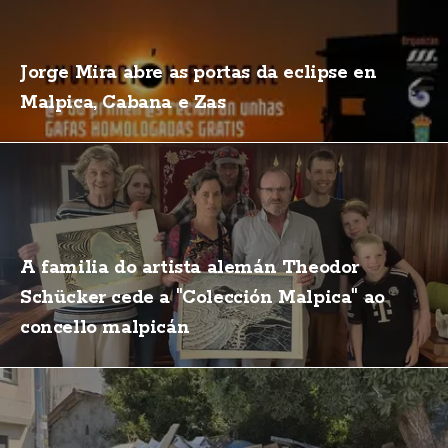
Jorge Mira abre as portas da eclipse en
Malpica, Cabana e Zas
A familia do artista alemán Theodor
Schücker cede a "Colección Malpica" ao
concello malpicán