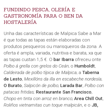
FUNDINDO PESCA, OLERÍA E
GASTRONOMÍA PARA O BEN DA
HOSTALERÍA
Unha das características de Malpica Sabe a Mar
é que todas as tapas están elaboradas con
produtos pesqueiros ou marisqueiros da zona. A
oferta é ampla, variada, nutritiva e barata, xa que
as tapas custan 1,5 €. O
bar Ibarra
ofreceu onte
Polbo á grella con grelos do Ceán
; o
Humboldt
,
Caldeirada de polbo típica de Malpica
; a
Taberna
de Lesto
,
Mexillóns da illa en escabeche nordesía
;
O Burato
,
Salpicón de polbo
;
Larada Bar
,
Polbo con
patacas fritidas;
Restaurante San Francisco
,
Chopo en tinta con arroz en branco
;
Area Chill Out
,
Roliños vietnamitas cun toque malpicán
, e o
JB,