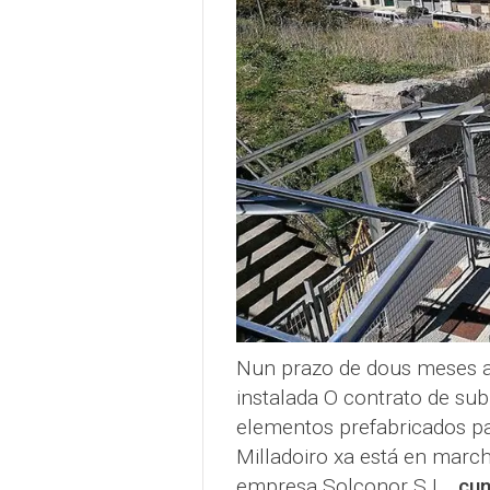
Nun prazo de dous meses a
instalada O contrato de sub
elementos prefabricados p
Milladoiro xa está en marc
empresa Solconor S.L.,
cun