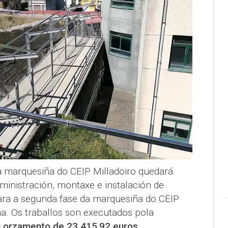
 marquesiña do CEIP Milladoiro quedará
ministración, montaxe e instalación de
ara a segunda fase da marquesiña do CEIP
ha. Os traballos son executados pola
 orzamento de 23.415,92 euros
,