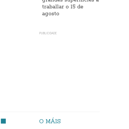
grandes superificies a
traballar o 15 de
agosto
O MÁIS