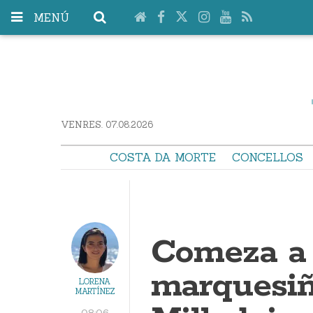
MENÚ
VENRES. 07.08.2026
COSTA DA MORTE
CONCELLOS
Comeza a 
marquesi
LORENA
MARTÍNEZ
08:06