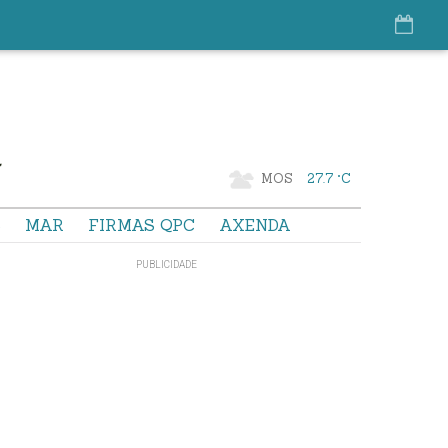
MOS
27.7 °C
S
MAR
FIRMAS QPC
AXENDA