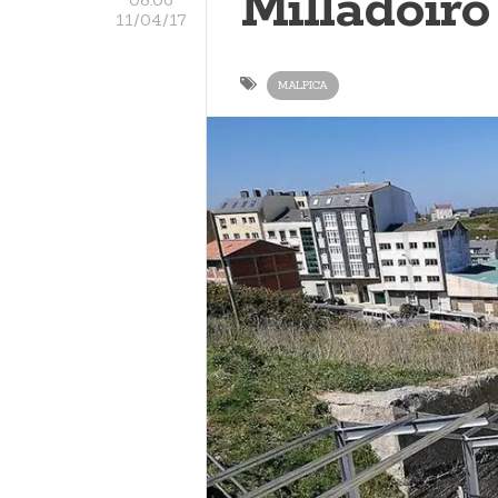
Milladoiro
11/04/17
MALPICA