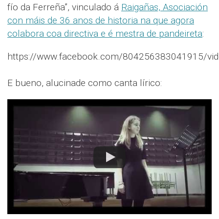
fío da Ferreña”, vinculado á
Raigañas, Asociación
con máis de 36 anos de historia na que agora
colabora coa directiva e é mestra de pandeireta
:
https://www.facebook.com/804256383041915/vi
E bueno, alucinade como canta lírico: