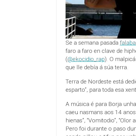
Se a semana pasada
falab
faro a faro en clave de hip
(
@ekocidio_rap
). O malpic
que lle debía á súa terra.
Terra de Nordeste está ded
esparto”, para toda esa xe
A música é para Borja unha 
caeu nasmans aos 14 anos
hienas”, “Vomitodio”, “Olor 
Pero foi durante o paso du