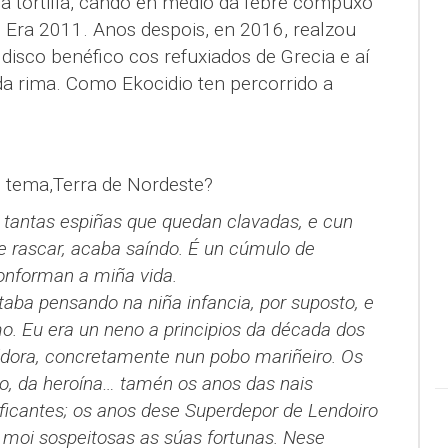
ha tortilla, cando en medio da febre compuxo
. Era 2011. Anos despois, en 2016, realzou
isco benéfico cos refuxiados de Grecia e aí
a rima. Como Ekocidio ten percorrido a
 tema,Terra de Nordeste?
 tantas espiñas que quedan clavadas, e cun
e rascar, acaba saíndo. É un cúmulo de
conforman a miña vida.
taba pensando na niña infancia, por suposto, e
. Eu era un neno a principios da década dos
lldora, concretamente nun pobo mariñeiro. Os
o, da heroína… tamén os anos das nais
ficantes; os anos dese Superdepor de Lendoiro
 moi sospeitosas as súas fortunas. Nese