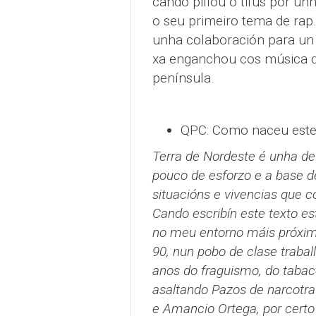
cando pillou o tifus por un
o seu primeiro tema de rap
unha colaboración para un d
xa enganchou cos música d
península.
QPC: Como naceu este
Terra de Nordeste é unha de
pouco de esforzo e a base d
situacións e vivencias que 
Cando escribín este texto es
no meu entorno máis próximo
90, nun pobo de clase traba
anos do fraguismo, do tabac
asaltando Pazos de narcotra
e Amancio Ortega, por certo