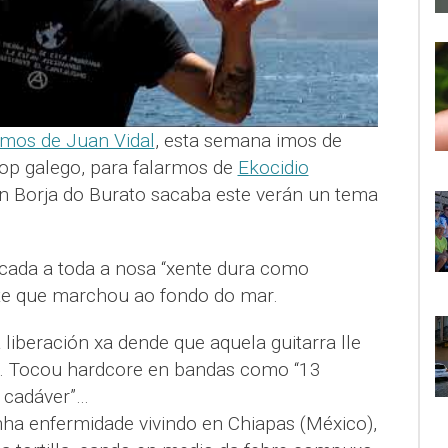
amos de Juan Vidal
, esta semana imos de
hop galego, para falarmos de
Ekocidio
án Borja do Burato sacaba este verán un tema
icada a toda a nosa “xente dura como
nte que marchou ao fondo do mar.
liberación xa dende que aquela guitarra lle
. Tocou hardcore en bandas como “13
a cadáver”…
nha enfermidade vivindo en Chiapas (México),