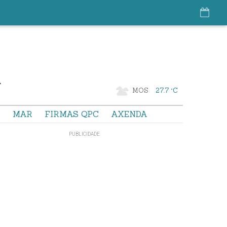
MOS
27.7 °C
S
MAR
FIRMAS QPC
AXENDA