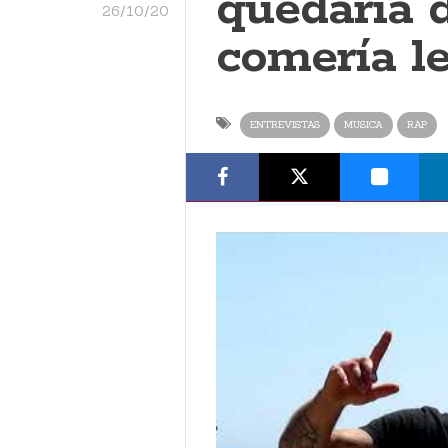
quedaría 
26/10/20
comería l
ENTREVISTAS
MUSICA
RAP