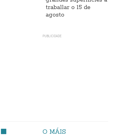
grandes superificies a
traballar o 15 de
agosto
O MÁIS