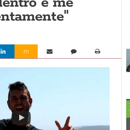
dentro e me
entamente"
m