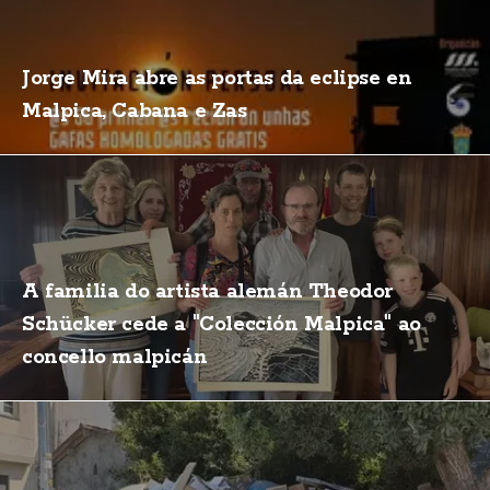
Jorge Mira abre as portas da eclipse en
Malpica, Cabana e Zas
A familia do artista alemán Theodor
Schücker cede a "Colección Malpica" ao
concello malpicán