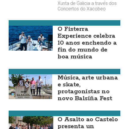
Xunta de Galicia a través dos
Concertos do Xacobeo
Fisterra
O Fisterra
Experience celebra
10 anos enchendo a
fin do mundo de
boa música
Carballo
Música, arte urbana
e skate,
protagonistas no
novo Balsiña Fest
Vimianzo
O Asalto ao Castelo
presenta un