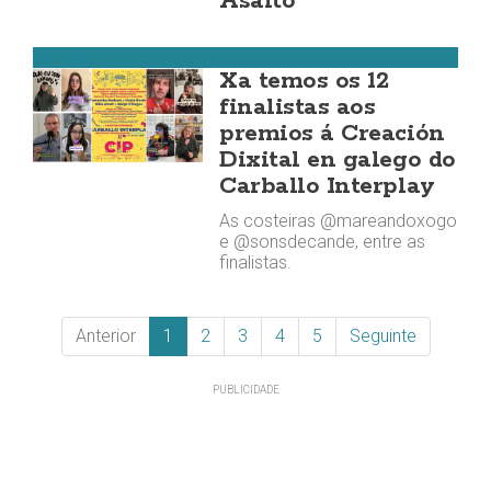
Asalto
Carballo
Xa temos os 12
finalistas aos
premios á Creación
Dixital en galego do
Carballo Interplay
As costeiras @mareandoxogo
e @sonsdecande, entre as
finalistas.
Anterior
1
2
3
4
5
Seguinte