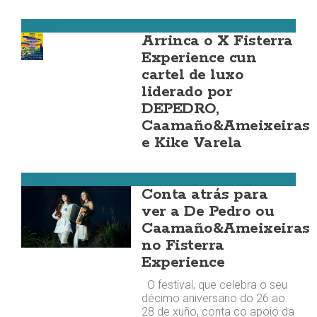
Fisterra
Arrinca o X Fisterra
Experience cun
cartel de luxo
liderado por
DEPEDRO,
Caamaño&Ameixeiras
e Kike Varela
Fisterra
Conta atrás para
ver a De Pedro ou
Caamaño&Ameixeiras
no Fisterra
Experience
O festival, que celebra o seu
décimo aniversario do 26 ao
28 de xuño, conta co apoio da