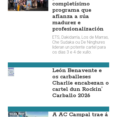
completísimo
programa que
afianza a súa
madurez e
profesionalización
ETS, Dakidarría, Los de Marras,
Che Sudaka ou De Ninghures
lideran un potente cartel para
os días 3 e 4 de xullo.
Carballo
León Benavente e
os carballeses
Charlie encabezan o
cartel dun Rockin’
Carballo 2026
Malpica
A AC Campal trae á