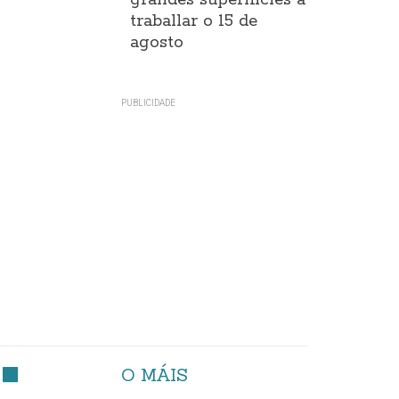
grandes superificies a
traballar o 15 de
agosto
O MÁIS