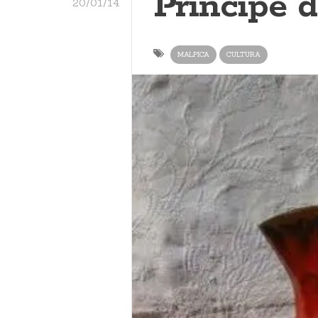
Príncipe d
20/01/14
MALPICA
CULTURA