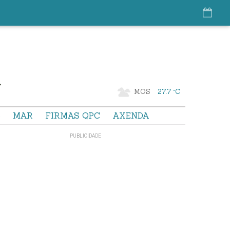
MOS
27.7 °C
S
MAR
FIRMAS QPC
AXENDA