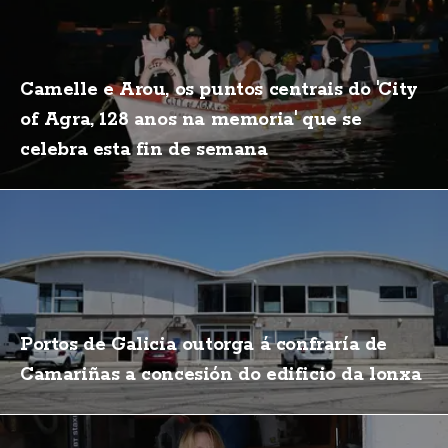
Camelle e Arou, os puntos centrais do 'City
of Agra, 128 anos na memoria' que se
celebra esta fin de semana
Portos de Galicia outorga á confraría de
Camariñas a concesión do edificio da lonxa