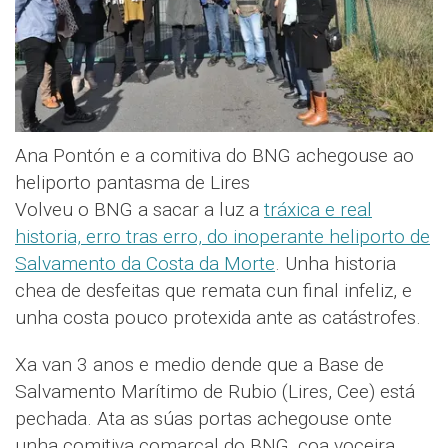
Ana Pontón e a comitiva do BNG achegouse ao
heliporto pantasma de Lires
Volveu o BNG a sacar a luz a
tráxica e real
historia, erro tras erro, do inoperante heliporto de
Salvamento da Costa da Morte
. Unha historia
chea de desfeitas que remata cun final infeliz, e
unha costa pouco protexida ante as catástrofes.
Xa van 3 anos e medio dende que a Base de
Salvamento Marítimo de Rubio (Lires, Cee) está
pechada. Ata as súas portas achegouse onte
unha comitiva comarcal do BNG, coa voceira