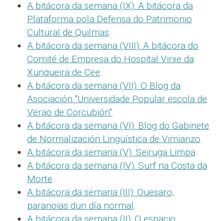
A bitácora da semana (IX): A bitácora da
Plataforma pola Defensa do Patrimonio
Cultural de Quilmas
.
A bitácora da semana (VIII): A bitácora do
Comité de Empresa do Hospital Virxe da
Xunqueira de Cee
.
A bitácora da semana (VII): O Blog da
Asociación "Universidade Popular escola de
Verao de Corcubión"
.
A bitácora da semana (VI): Blog do Gabinete
de Normalización Lingüística de Vimianzo
.
A bitácora da semana (V): Seiruga Limpa
.
A bitácora da semana (IV): Surf na Costa da
Morte
.
A bitácora da semana (III): Ouesaro,
paranoias dun día normal
.
A bitácora da semana (II): O espacio