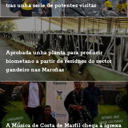
tras unha serie de potentes visitas
Aprobada unha planta para producir
biometano a partir de residuos do sector
gandeiro nas Maroñas
A Música de Costa de Marfil chega á igrexa