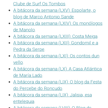
Clube de Surf Os Tombos
.
A bitácora da semana (LXV): Espolarte, o
blog de Marco Antonio Sande
.
A bitácora da semana (LXIV): Os monólogos
de Manolo
.
A bitácora da semana (LXIII): Costa Meiga
.
A bitácora da semana (LXII): Gondomil e a
Pedra da Serpe
.
A bitácora da semana (LXI): Os contos dun
vello
.
A bitácora da semana (LX): A Casa Atlántica
de María Lado
.
A bitácora da semana (LIX): O blog da Festa
do Percebe do Roncudo
.
A bitácora da semana (LIX): Jalisia, esa
entelequia
.
A bitácora da semana (LVIII): O Blog de