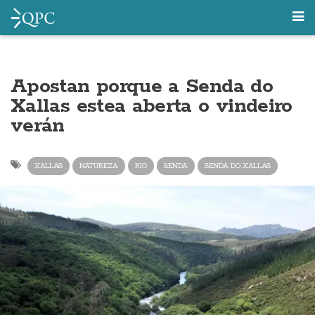
Apostan porque a Senda do
Xallas estea aberta o vindeiro
verán
XALLAS
NATUREZA
RIO
SENDA
SENDA DO XALLAS