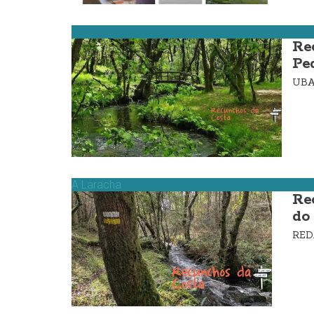
Zas
Re
Pe
UBA
A Laracha
Re
do
RE