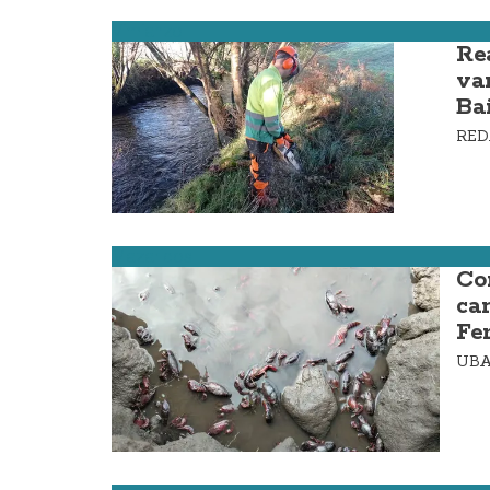
Vimianzo
Re
va
Ba
RE
Mazaricos
Co
ca
Fe
UBA