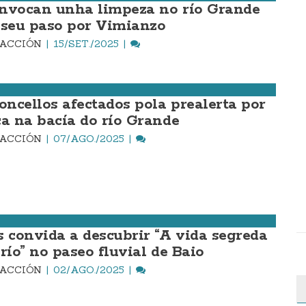
nvocan unha limpeza no río Grande
 seu paso por Vimianzo
DACCIÓN
15/SET./2025
concellos afectados pola prealerta por
ca na bacía do río Grande
DACCIÓN
07/AGO./2025
s convida a descubrir “A vida segreda
río” no paseo fluvial de Baio
DACCIÓN
02/AGO./2025