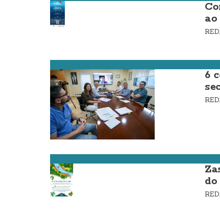
Co
ao
RE
Costa da Morte
6 
se
RE
Zas
Za
do 
RE