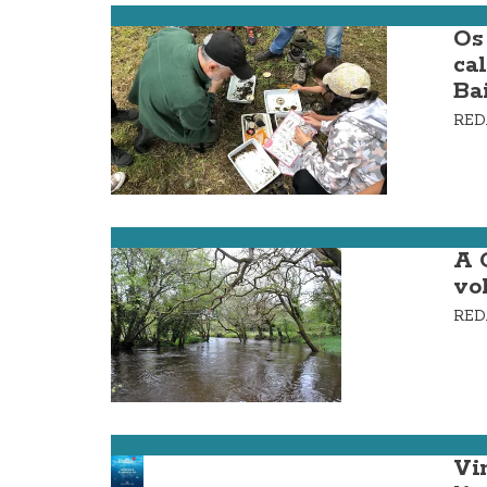
Zas
Os
ca
Ba
RE
Zas
A 
vo
RE
Vimianzo
Vi