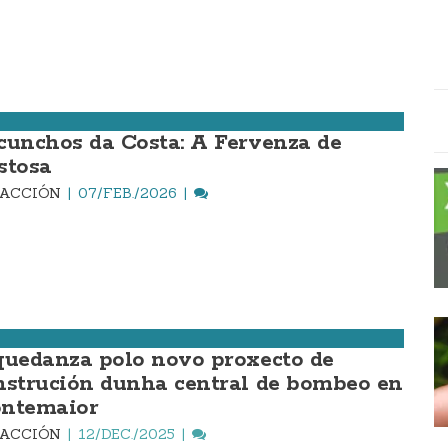
cunchos da Costa: A Fervenza de
stosa
DACCIÓN
07/FEB./2026
quedanza polo novo proxecto de
nstrución dunha central de bombeo en
ntemaior
DACCIÓN
12/DEC./2025