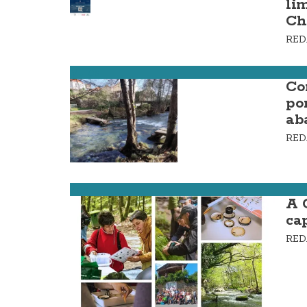
li
Ch
RE
Muros
Co
po
ab
RE
Zas
A 
ca
RE