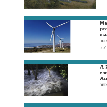
Mazaricos
Ma
pr
es
RE
p.p1
Camariñas
A 
es
An
RE
Vimianzo