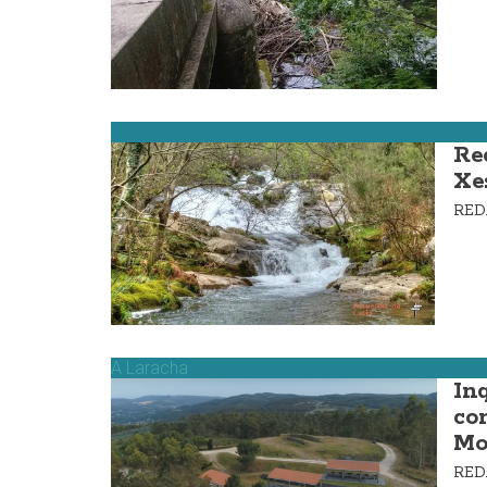
Dumbría
Re
Xe
RE
A Laracha
In
co
Mo
RE