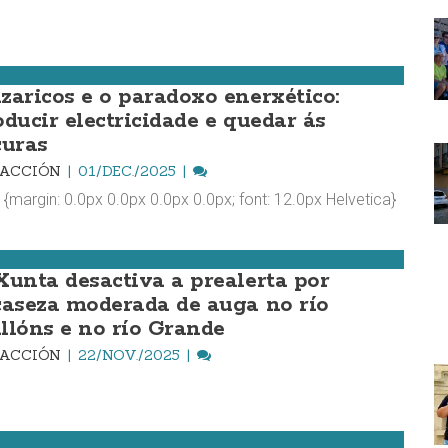
zaricos e o paradoxo enerxético:
oducir electricidade e quedar ás
curas
DACCIÓN
01/DEC./2025
 {margin: 0.0px 0.0px 0.0px 0.0px; font: 12.0px Helvetica}
Xunta desactiva a prealerta por
caseza moderada de auga no río
llóns e no río Grande
DACCIÓN
22/NOV./2025