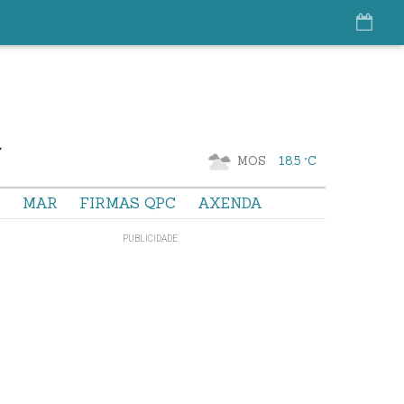
MOS
18.5 °C
S
MAR
FIRMAS QPC
AXENDA