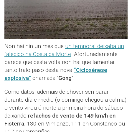
Non hai nin un mes que
un temporal deixaba un
falecido na Costa da Morte
. Afortunadamente
parece que desta volta non hai que lamentar
tanto tralo paso desta nova
“Cicloxénese
explosiva”
chamada "
Gong
".
Como datos, ademais de chover sen parar
durante día e medio (o domingo chegou a calma),
o vento virou ó norte a primeira hora do sábado
deixando
refachos de vento de 149 km/h en
Fisterra
, 130 en Vimianzo, 111 en Coristanco ou
107 en Camariñas.