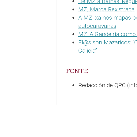
De MZ a Baíñas: Regue
MZ, Marca Rexistrada
.
A MZ, xa nos mapas pe
autocaravanas
.
MZ: A Gandeiría como 
El@s son Mazaricos: 
Galicia”
FONTE
Redacción de QPC (in