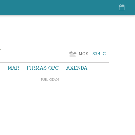
MOS
32.4 °C
S
MAR
FIRMAS QPC
AXENDA