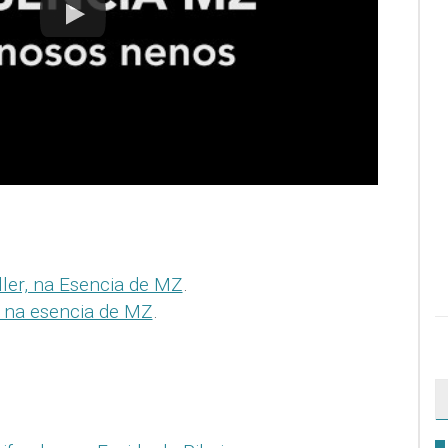
ler, na Esencia de MZ
.
, na esencia de MZ
.