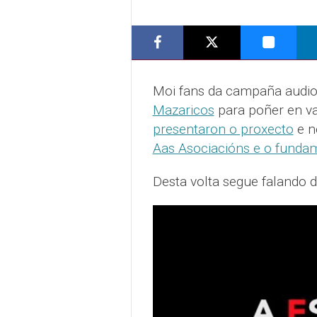
Moi fans da campaña audio
Mazaricos
para poñer en va
presentaron o proxecto
e n
Aas Asociacións e o funda
Desta volta segue falando d