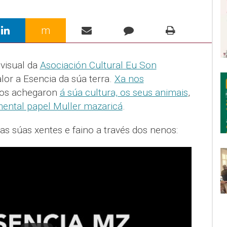
m
visual da
Asociación Cultural Eu Son
lor a Esencia da súa terra.
Xa nos
os achegaron
á súa cultura, os seus animais
,
mental papel Muller mazaricá
.
as súas xentes e faino a través dos nenos: