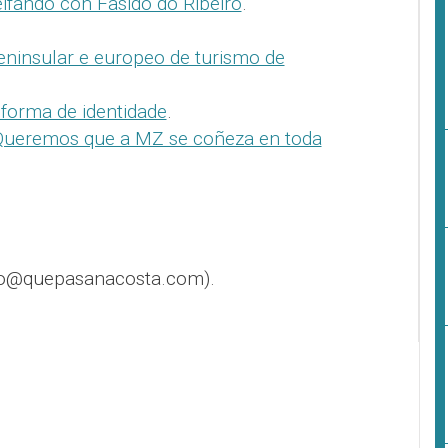
ifando con Fasido do Ribeiro
.
ninsular e europeo de turismo de
forma de identidade
.
“Queremos que a MZ se coñeza en toda
fo@quepasanacosta.com).