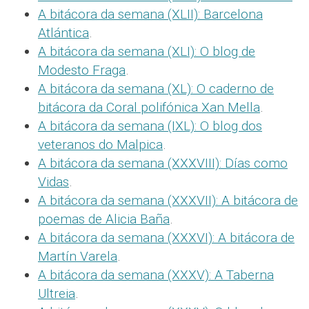
A bitácora da semana (XLII): Barcelona
Atlántica
.
A bitácora da semana (XLI): O blog de
Modesto Fraga
.
A bitácora da semana (XL): O caderno de
bitácora da Coral polifónica Xan Mella
.
A bitácora da semana (IXL): O blog dos
veteranos do Malpica
.
A bitácora da semana (XXXVIII): Días como
Vidas
.
A bitácora da semana (XXXVII): A bitácora de
poemas de Alicia Baña
.
A bitácora da semana (XXXVI): A bitácora de
Martín Varela
.
A bitácora da semana (XXXV): A Taberna
Ultreia
.