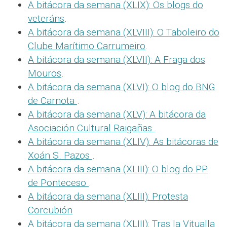
A bitácora da semana (XLIX): Os blogs do
veteráns
.
A bitácora da semana (XLVIII): O Taboleiro do
Clube Marítimo Carrumeiro
.
A bitácora da semana (XLVII): A Fraga dos
Mouros
.
A bitácora da semana (XLVI): O blog do BNG
de Carnota
.
A bitácora da semana (XLV): A bitácora da
Asociación Cultural Raigañas
.
A bitácora da semana (XLIV): As bitácoras de
Xoán S. Pazos
.
A bitácora da semana (XLIII): O blog do PP
de Ponteceso
.
A bitácora da semana (XLIII): Protesta
Corcubión
A bitácora da semana (XLIII): Tras la Vitualla