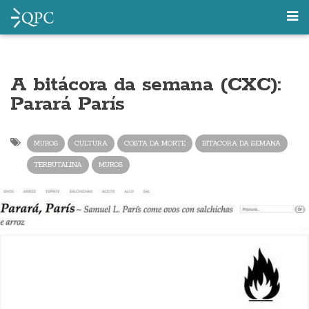
A bitácora da semana (CXC):
Parará París
MUROS
CULTURA
COSTA DA MORTE
BITACORA DA SEMANA
TERBUTALINA
MUROS