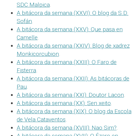
SDC Malpica
.
A bitácora da semana (XXVI): O blog da S.D.
Sofán
.
A bitácora da semana (XXV): Que pasa en
Camelle
.
A bitácora da semana (XXIV): Blog de xadrez
Monkicorcubion
.
A bitácora da semana (XXIII): O Faro de
Fisterra
.
A bitácora da semana (XXII): As bitácoras de
Pau
.
A bitácora da semana (XXI): Doutor Lacon
.
A bitácora da semana (XX): Sen xeito
.
A bitácora da semana (XIX): O blog da Escola
de Vela Cataventos
.
A bitácora da semana (XVIII): Nao Sim?
.
A bitácora da semana (XVII): O Ézaro en