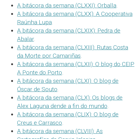
A bitácora da semana (CLXXI): Orballa
.
A bitácora da semana (CLXX): A Cooperativa
Raúnha Lupa
.
A bitácora da semana (CLXIX): Pedra de
Abalar
.
A bitácora da semana (CLXIII): Rutas Costa
da Morte por Camariñas
.
A bitácora da semana (CLXII): O blog do CEIP
A Ponte do Porto
.
A bitácora da semana (CLXI): O blog de
Óscar de Souto
.
A bitácora da semana (CLX): Os blogs de
Alex Laguna dende a fin do mundo
.
A bitácora da semana (CLIX): O blog de
Creus e Carrasco
.
A bitácora da semana (CLVIII): As