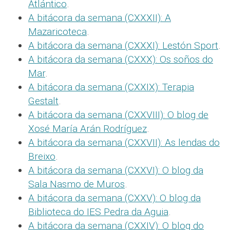
Atlántico
.
A bitácora da semana (CXXXII): A
Mazaricoteca
.
A bitácora da semana (CXXXI): Lestón Sport
.
A bitácora da semana (CXXX): Os soños do
Mar
.
A bitácora da semana (CXXIX): Terapia
Gestalt
.
A bitácora da semana (CXXVIII): O blog de
Xosé María Arán Rodríguez
.
A bitácora da semana (CXXVII): As lendas do
Breixo
.
A bitácora da semana (CXXVI): O blog da
Sala Nasmo de Muros
.
A bitácora da semana (CXXV): O blog da
Biblioteca do IES Pedra da Aguia
.
A bitácora da semana (CXXIV): O blog do