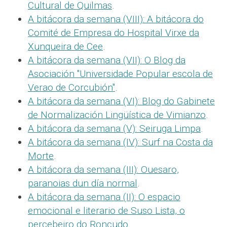
Cultural de Quilmas
.
A bitácora da semana (VIII): A bitácora do
Comité de Empresa do Hospital Virxe da
Xunqueira de Cee
.
A bitácora da semana (VII): O Blog da
Asociación "Universidade Popular escola de
Verao de Corcubión"
.
A bitácora da semana (VI): Blog do Gabinete
de Normalización Lingüística de Vimianzo
.
A bitácora da semana (V): Seiruga Limpa
.
A bitácora da semana (IV): Surf na Costa da
Morte
.
A bitácora da semana (III): Ouesaro,
paranoias dun día normal
.
A bitácora da semana (II): O espacio
emocional e literario de Suso Lista, o
percebeiro do Roncudo
.