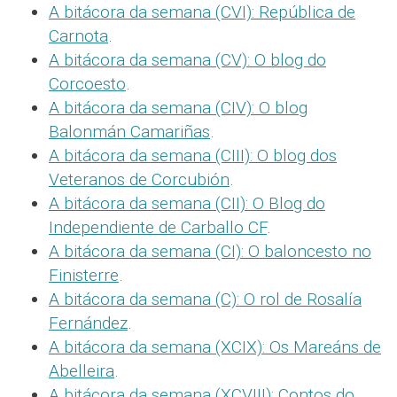
A bitácora da semana (CVI): República de
Carnota
.
A bitácora da semana (CV): O blog do
Corcoesto
.
A bitácora da semana (CIV): O blog
Balonmán Camariñas
.
A bitácora da semana (CIII): O blog dos
Veteranos de Corcubión
.
A bitácora da semana (CII): O Blog do
Independiente de Carballo CF
.
A bitácora da semana (CI): O baloncesto no
Finisterre
.
A bitácora da semana (C): O rol de Rosalía
Fernández
.
A bitácora da semana (XCIX): Os Mareáns de
Abelleira
.
A bitácora da semana (XCVIII): Contos do