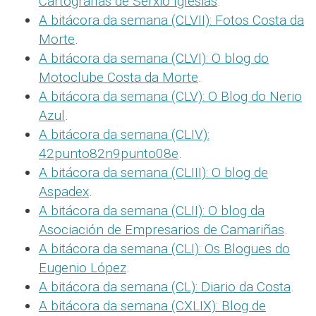
Cartografías de Serxio Iglesias
.
A bitácora da semana (CLVII): Fotos Costa da
Morte
.
A bitácora da semana (CLVI): O blog do
Motoclube Costa da Morte
.
A bitácora da semana (CLV): O Blog do Nerio
Azul
.
A bitácora da semana (CLIV):
42punto82n9punto08e
.
A bitácora da semana (CLIII): O blog de
Aspadex
.
A bitácora da semana (CLII): O blog da
Asociación de Empresarios de Camariñas
.
A bitácora da semana (CLI): Os Blogues do
Eugenio López
.
A bitácora da semana (CL): Diario da Costa
.
A bitácora da semana (CXLIX): Blog de