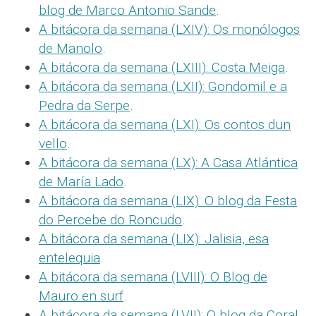
blog de Marco Antonio Sande
.
A bitácora da semana (LXIV): Os monólogos
de Manolo
.
A bitácora da semana (LXIII): Costa Meiga
.
A bitácora da semana (LXII): Gondomil e a
Pedra da Serpe
.
A bitácora da semana (LXI): Os contos dun
vello
.
A bitácora da semana (LX): A Casa Atlántica
de María Lado
.
A bitácora da semana (LIX): O blog da Festa
do Percebe do Roncudo
.
A bitácora da semana (LIX): Jalisia, esa
entelequia
.
A bitácora da semana (LVIII): O Blog de
Mauro en surf
.
A bitácora da semana (LVII): O blog da Coral