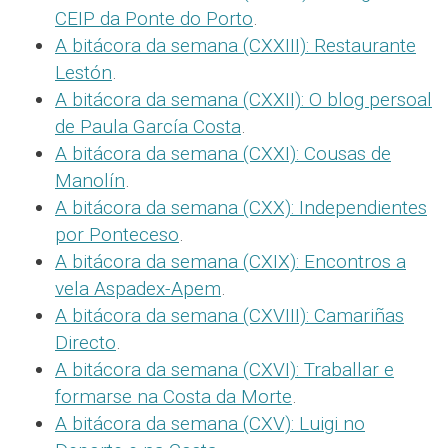
CEIP da Ponte do Porto
.
A bitácora da semana (CXXIII): Restaurante
Lestón
.
A bitácora da semana (CXXII): O blog persoal
de Paula García Costa
.
A bitácora da semana (CXXI): Cousas de
Manolín
.
A bitácora da semana (CXX): Independientes
por Ponteceso
.
A bitácora da semana (CXIX): Encontros a
vela Aspadex-Apem
.
A bitácora da semana (CXVIII): Camariñas
Directo
.
A bitácora da semana (CXVI): Traballar e
formarse na Costa da Morte
.
A bitácora da semana (CXV): Luigi no