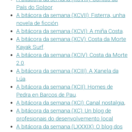
País do Solpor
.
A bitácora da semana (XCVII): Fisterra, unha
novela de ficción
.
A bitácora da semana (XCVI): A miña Costa
.
A bitácora da semana (XCV): Costa da Morte
Kayak Surf
.
A bitácora da semana (XCIV): Costa da Morte
2.0
.
A bitácora da semana (XCIII): A Xanela da
Lúa
.
A bitácora da semana (XCII): Homes de
Pedra en Barcos de Pau
.
A bitácora da semana (XCI): Canal nostalgia
,
A bitácora da semana (XC): Un blog de
profesionais do desenvolvemento local
A bitácora da semana (LXXXIX): O blog dos