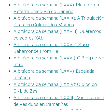
A bitácora da semana (LXXX): Plataforma
Fisterra Único Fin do Camiño
.
A bitácora da semana (LXXIX): A Tripulación
Pirata do Colexio dos Muíños
.
A bitácora da semana (LXXVIII): Queremos
celadores XA!
.
A bitácora da semana (LXXVII): Suso
Bahamonde From Hell
.
A bitácora da semana (LXXVI): O Blog de No
Intro
.
A bitácora da semana (LXXV): Escalada
fanática
.
A bitácora da semana (LXXIV): O blog do
SNL de Zas
.
A bitácora da semana (LXXIII): Minimización
de Residuos en Camariñas
.