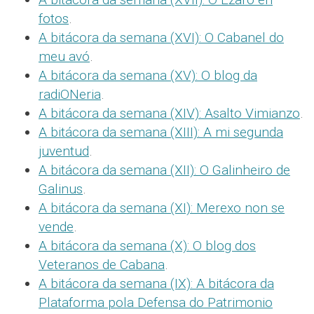
fotos
.
A bitácora da semana (XVI): O Cabanel do
meu avó
.
A bitácora da semana (XV): O blog da
radiONeria
.
A bitácora da semana (XIV): Asalto Vimianzo
.
A bitácora da semana (XIII): A mi segunda
juventud
.
A bitácora da semana (XII): O Galinheiro de
Galinus
.
A bitácora da semana (XI): Merexo non se
vende
.
A bitácora da semana (X): O blog dos
Veteranos de Cabana
.
A bitácora da semana (IX): A bitácora da
Plataforma pola Defensa do Patrimonio