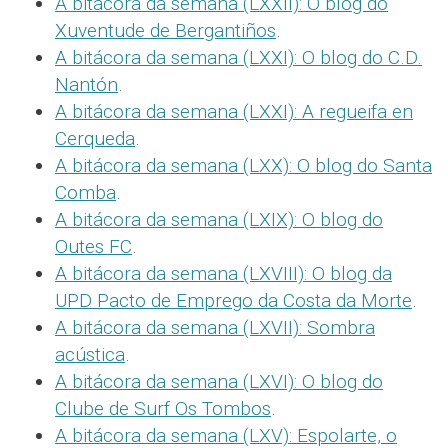
A bitácora da semana (LXXII): O blog do
Xuventude de Bergantiños
.
A bitácora da semana (LXXI): O blog do C.D.
Nantón
.
A bitácora da semana (LXXI): A regueifa en
Cerqueda
.
A bitácora da semana (LXX): O blog do Santa
Comba
.
A bitácora da semana (LXIX): O blog do
Outes FC
.
A bitácora da semana (LXVIII): O blog da
UPD Pacto de Emprego da Costa da Morte
.
A bitácora da semana (LXVII): Sombra
acústica
.
A bitácora da semana (LXVI): O blog do
Clube de Surf Os Tombos
.
A bitácora da semana (LXV): Espolarte, o