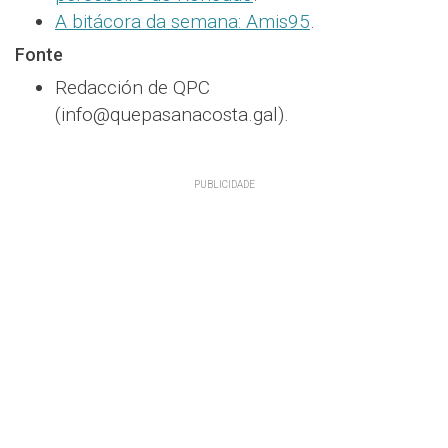
A bitácora da semana: Amis95
.
Fonte
Redacción de QPC
(info@quepasanacosta.gal).