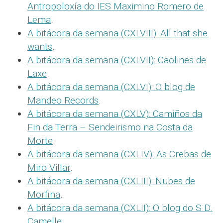
Antropoloxía do IES Maximino Romero de
Lema
.
A bitácora da semana (CXLVIII): All that she
wants
.
A bitácora da semana (CXLVII): Caolines de
Laxe
.
A bitácora da semana (CXLVI): O blog de
Mandeo Records
.
A bitácora da semana (CXLV): Camiños da
Fin da Terra – Sendeirismo na Costa da
Morte
.
A bitácora da semana (CXLIV): As Crebas de
Miro Villar
.
A bitácora da semana (CXLIII): Nubes de
Morfina
.
A bitácora da semana (CXLII): O blog do S.D.
Camelle
.