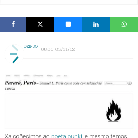
DEINDO
08:00 03/11/12
Xa coñecimos ao
poeta punki
, e mesmo temos