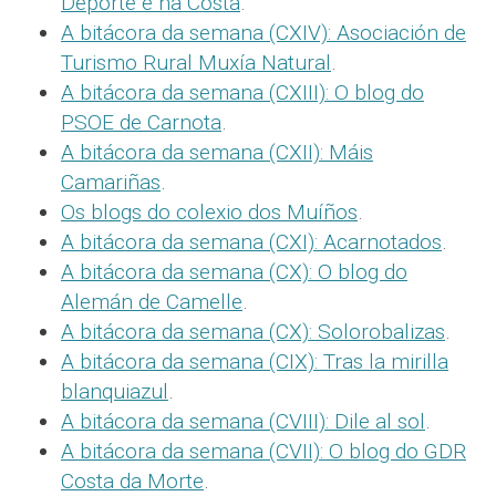
Deporte e na Costa
.
A bitácora da semana (CXIV): Asociación de
Turismo Rural Muxía Natural
.
A bitácora da semana (CXIII): O blog do
PSOE de Carnota
.
A bitácora da semana (CXII): Máis
Camariñas
.
Os blogs do colexio dos Muíños
.
A bitácora da semana (CXI): Acarnotados
.
A bitácora da semana (CX): O blog do
Alemán de Camelle
.
A bitácora da semana (CX): Solorobalizas
.
A bitácora da semana (CIX): Tras la mirilla
blanquiazul
.
A bitácora da semana (CVIII): Dile al sol
.
A bitácora da semana (CVII): O blog do GDR
Costa da Morte
.