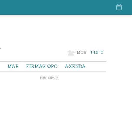
MOS
14.6 °C
S
MAR
FIRMAS QPC
AXENDA