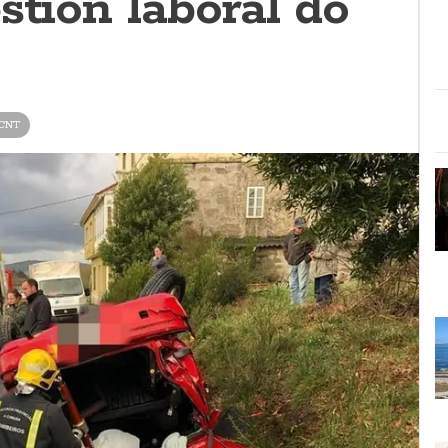
stión laboral do
CNT