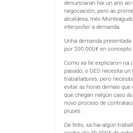
denunciaran hai un ano ao 
negociación, pero as prome
alcaldesa, Inés Monteagudo,
interpoñer a demanda.
Unha demanda presentada 
por 200.000€ en concepto d
Como xa lle explicaron na 
pasado, o GES necesita un 
traballadores, pero necesit
evitar as horas demais que 
que chegan nalgún caso ás 
novo proceso de contrataci
pluses.
De feito, xa hai algún trab
recibir ata 30.000€ de inde