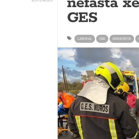
nefasta xe
GES
LABORAL
GES
SINDICATOS