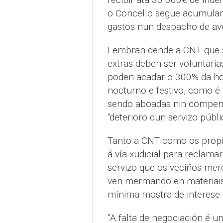
o Concello segue acumuland
gastos nun despacho de av
Lembran dende a CNT que s
extras deben ser voluntari
poden acadar o 300% da hora
nocturno e festivo, como é 
sendo aboadas nin compens
“deterioro dun servizo públ
Tanto a CNT como os propio
á vía xudicial para reclama
servizo que os veciños mere
ven mermando en materiais 
mínima mostra de interese 
”A falta de negociación é 