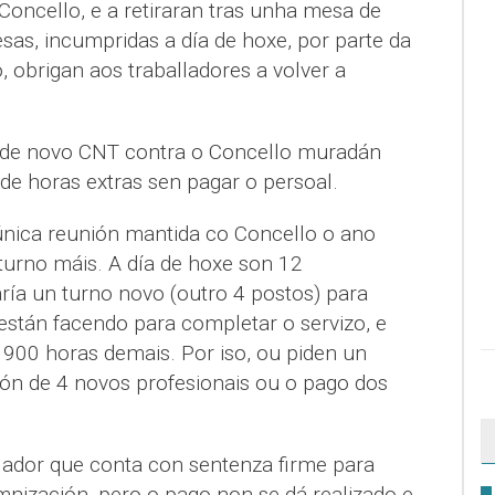
Concello, e a retiraran tras unha mesa de
sas, incumpridas a día de hoxe, por parte da
 obrigan aos traballadores a volver a
de novo CNT contra o Concello muradán
e horas extras sen pagar o persoal.
única reunión mantida co Concello o ano
turno máis. A día de hoxe son 12
aría un turno novo (outro 4 postos) para
están facendo para completar o servizo, e
900 horas demais. Por iso, ou piden un
ón de 4 novos profesionais ou o pago dos
allador que conta con sentenza firme para
mnización, pero o pago non se dá realizado e