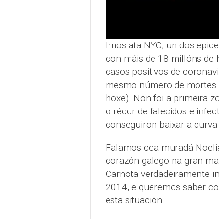
Imos ata NYC, un dos epic
con máis de 18 millóns de h
casos positivos de coronav
mesmo número de mortes qu
hoxe). Non foi a primeira z
o récor de falecidos e infe
conseguiron baixar a curva 
Falamos coa muradá Noelia 
corazón galego na gran ma
Carnota verdadeiramente imp
2014, e queremos saber com
esta situación.