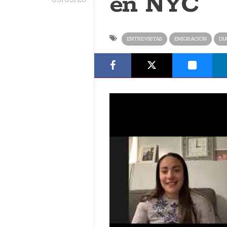
en NYC
ENTREVISTAS
EMIGRACION
DI