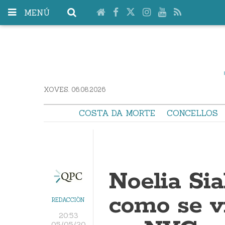
MENÚ
XOVES. 06.08.2026
COSTA DA MORTE
CONCELLOS
Noelia Si
como se v
REDACCIÓN
20:53
05/05/20