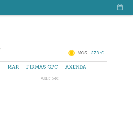
MOS
27.9 °C
S
MAR
FIRMAS QPC
AXENDA