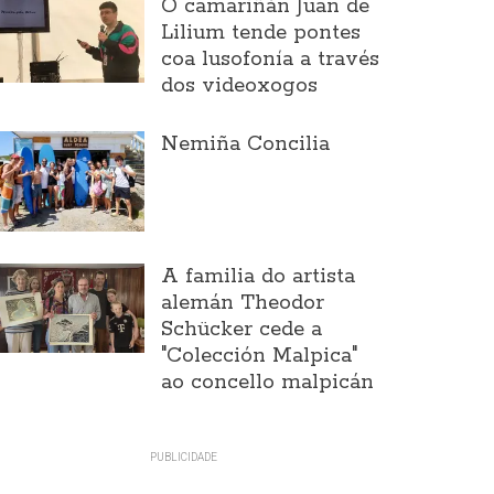
O camariñán Juan de
Lilium tende pontes
coa lusofonía a través
dos videoxogos
Nemiña Concilia
A familia do artista
alemán Theodor
Schücker cede a
"Colección Malpica"
ao concello malpicán