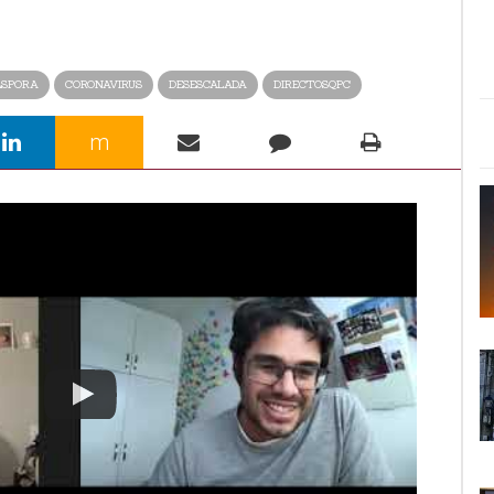
ASPORA
CORONAVIRUS
DESESCALADA
DIRECTOSQPC
m