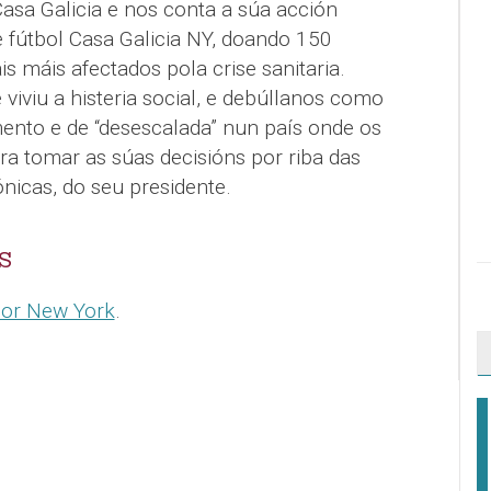
asa Galicia e nos conta a súa acción
e fútbol Casa Galicia NY, doando 150
s máis afectados pola crise sanitaria.
iviu a histeria social, e debúllanos como
nto e de “desescalada” nun país onde os
ra tomar as súas decisións por riba das
ónicas, do seu presidente.
S
por New York
.