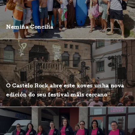
Nemiña Concilia
O Castelo Rock abre este xoves unha nova
edición do seu festival máis cercano