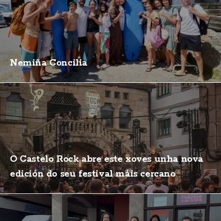
Nemiña Concilia
O Castelo Rock abre este xoves unha nova
edición do seu festival máis cercano