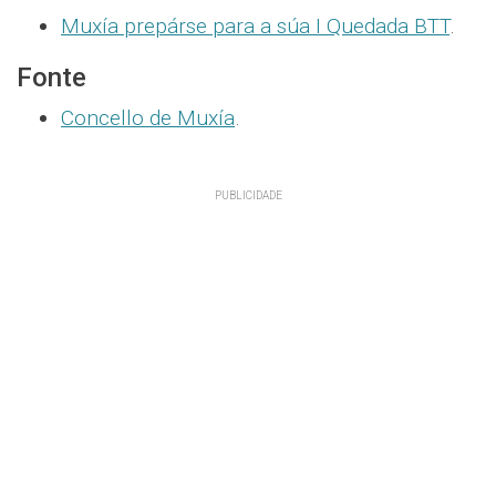
Muxía prepárse para a súa I Quedada BTT
.
Fonte
Concello de Muxía
.