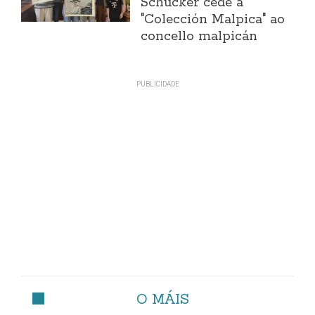
Schücker cede a
"Colección Malpica" ao
concello malpicán
O MÁIS