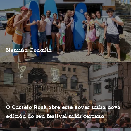
Nemiña Concilia
O Castelo Rock abre este xoves unha nova
edición do seu festival máis cercano