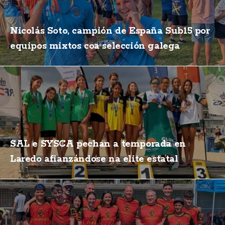
Nicolás Soto, campión de España Sub15 por
equipos mixtos coa selección galega
SAL e SYSCA pechan a temporada en
Laredo afianzándose na elite estatal