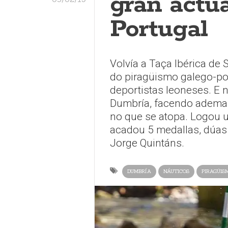
gran actu
Portugal
Volvía a Taça Ibérica de 
do piragüismo galego-po
deportistas leoneses. E 
Dumbría, facendo ademai
no que se atopa. Logou u
acadou 5 medallas, dúas 
Jorge Quintáns.
DUMBRÍA
NÁUTICOS
PIRAGÜIS