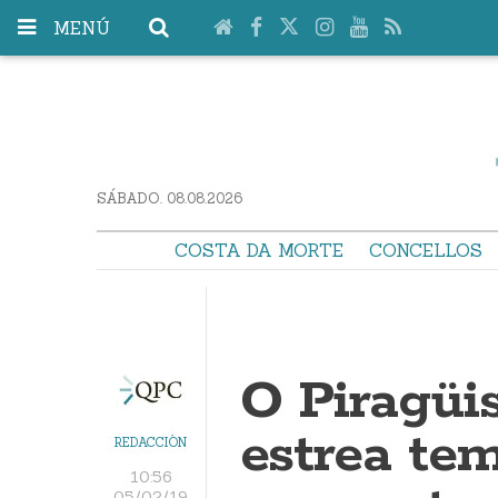
MENÚ
SÁBADO. 08.08.2026
COSTA DA MORTE
CONCELLOS
O Piragü
estrea te
REDACCIÓN
10:56
05/02/19