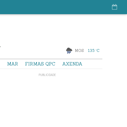
MOS
13.5 °C
S
MAR
FIRMAS QPC
AXENDA