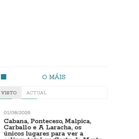
O MÁIS
VISTO
ACTUAL
01/08/2026
Cabana, Ponteceso, Malpica,
Carballo e A Laracha, os
únicos lugares para ver a