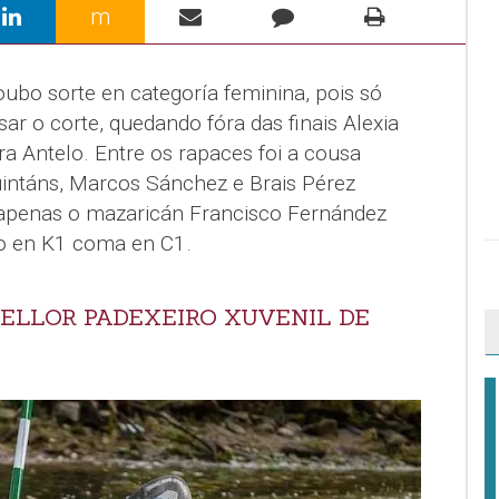
m
ubo sorte en categoría feminina, pois só
r o corte, quedando fóra das finais Alexia
a Antelo. Entre os rapaces foi a cousa
uintáns, Marcos Sánchez e Brais Pérez
apenas o mazaricán Francisco Fernández
to en K1 coma en C1.
MELLOR PADEXEIRO XUVENIL DE