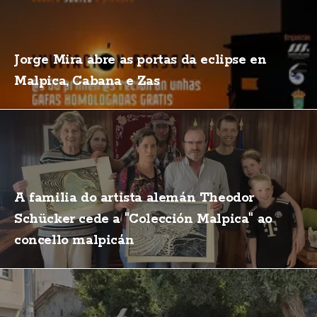
Jorge Mira abre as portas da eclipse en
Malpica, Cabana e Zas
A familia do artista alemán Theodor
Schücker cede a "Colección Malpica" ao
concello malpicán