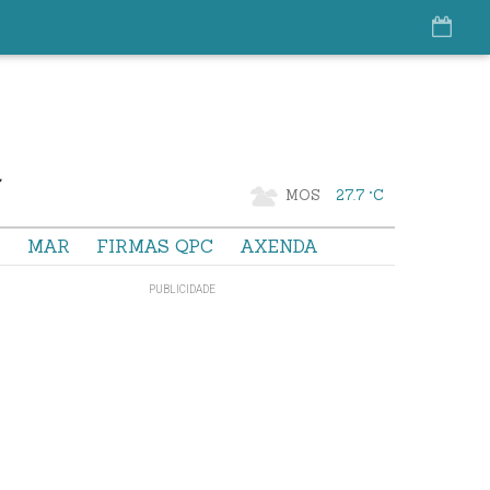
MOS
27.7 °C
S
MAR
FIRMAS QPC
AXENDA