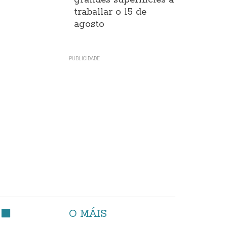
grandes superificies a
traballar o 15 de
agosto
O MÁIS