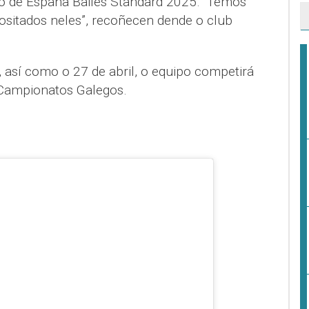
o de España Bailes Standard 2025. “Temos
positados neles”, recoñecen dende o club
l, así como o 27 de abril, o equipo competirá
Campionatos Galegos.