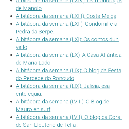
A bitácora da semana (LXIV): Os monólogos
de Manolo
.
A bitácora da semana (LXIII): Costa Meiga
.
A bitácora da semana (LXII): Gondomil e a
Pedra da Serpe
.
A bitácora da semana (LXI): Os contos dun
vello
.
A bitácora da semana (LX): A Casa Atlántica
de María Lado
.
A bitácora da semana (LIX): O blog da Festa
do Percebe do Roncudo
.
A bitácora da semana (LIX): Jalisia, esa
entelequia
.
A bitácora da semana (LVIII): O Blog de
Mauro en surf
.
A bitácora da semana (LVII): O blog da Coral
de San Eleuterio de Tella
.