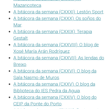
Mazaricoteca
.
A bitácora da semana (CXXXI): Lestón Sport
.
A bitácora da semana (CXXX): Os soños do
Mar
.
A bitácora da semana (CXXIX): Terapia
Gestalt
.
A bitácora da semana (CXXVIII): O blog de
Xosé María Arán Rodríguez
.
A bitácora da semana (CXXVII): As lendas do
Breixo
.
A bitácora da semana (CXXVI): O blog da
Sala Nasmo de Muros
.
A bitácora da semana (CXXV): O blog da
Biblioteca do IES Pedra da Aguia
.
A bitácora da semana (CXXIV): O blog do
CEIP da Ponte do Porto
.