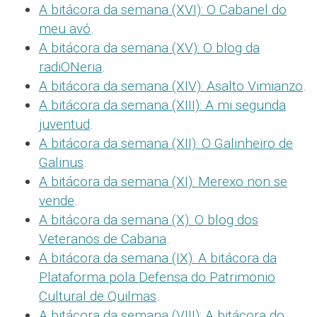
A bitácora da semana (XVI): O Cabanel do
meu avó
.
A bitácora da semana (XV): O blog da
radiONeria
.
A bitácora da semana (XIV): Asalto Vimianzo
.
A bitácora da semana (XIII): A mi segunda
juventud
.
A bitácora da semana (XII): O Galinheiro de
Galinus
.
A bitácora da semana (XI): Merexo non se
vende
.
A bitácora da semana (X): O blog dos
Veteranos de Cabana
.
A bitácora da semana (IX): A bitácora da
Plataforma pola Defensa do Patrimonio
Cultural de Quilmas
.
A bitácora da semana (VIII): A bitácora do