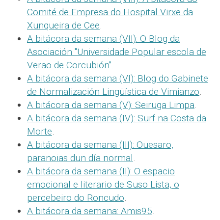
Comité de Empresa do Hospital Virxe da
Xunqueira de Cee
.
A bitácora da semana (VII): O Blog da
Asociación "Universidade Popular escola de
Verao de Corcubión"
.
A bitácora da semana (VI): Blog do Gabinete
de Normalización Lingüística de Vimianzo
.
A bitácora da semana (V): Seiruga Limpa
.
A bitácora da semana (IV): Surf na Costa da
Morte
.
A bitácora da semana (III): Ouesaro,
paranoias dun día normal
.
A bitácora da semana (II): O espacio
emocional e literario de Suso Lista, o
percebeiro do Roncudo
.
A bitácora da semana: Amis95
.