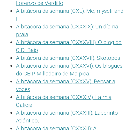
Lorenzo de Verdillo
.
A bitácora da semana (CXL): Me, myself and
I
.
A bitácora da semana (CXXXIX): Un día na
praia
.
A bitácora da semana (CXXXVIII): O blog do
C.D. Baio
.
A bitácora da semana (CXXXVII): Skotopos
.
A bitácora da semana (CXXXVI): Os blogues
do CEIP Milladoiro de Malpica
.
A bitácora da semana (CXXXV): Pensar a
voces
.
A bitácora da semana (CXXXIV): La mia
Galicia
.
A bitácora da semana (CXXXIII): Laberinto
Atlántico
.
A bitácora da semana (CXXXII): A