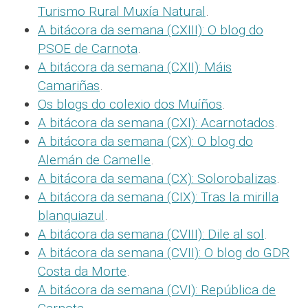
Turismo Rural Muxía Natural
.
A bitácora da semana (CXIII): O blog do
PSOE de Carnota
.
A bitácora da semana (CXII): Máis
Camariñas
.
Os blogs do colexio dos Muíños
.
A bitácora da semana (CXI): Acarnotados
.
A bitácora da semana (CX): O blog do
Alemán de Camelle
.
A bitácora da semana (CX): Solorobalizas
.
A bitácora da semana (CIX): Tras la mirilla
blanquiazul
.
A bitácora da semana (CVIII): Dile al sol
.
A bitácora da semana (CVII): O blog do GDR
Costa da Morte
.
A bitácora da semana (CVI): República de