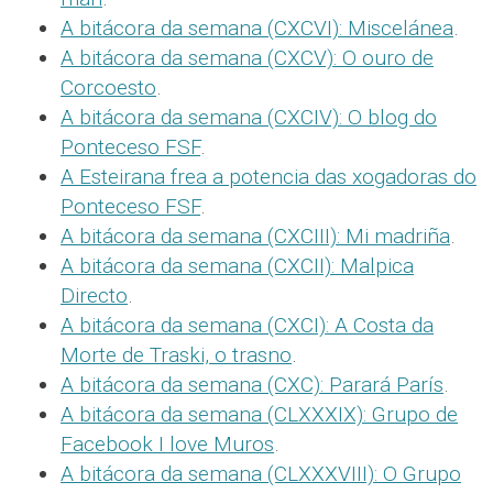
A bitácora da semana (CXCVI): Miscelánea
.
A bitácora da semana (CXCV): O ouro de
Corcoesto
.
A bitácora da semana (CXCIV): O blog do
Ponteceso FSF
.
A Esteirana frea a potencia das xogadoras do
Ponteceso FSF
.
A bitácora da semana (CXCIII): Mi madriña
.
A bitácora da semana (CXCII): Malpica
Directo
.
A bitácora da semana (CXCI): A Costa da
Morte de Traski, o trasno
.
A bitácora da semana (CXC): Parará París
.
A bitácora da semana (CLXXXIX): Grupo de
Facebook I love Muros
.
A bitácora da semana (CLXXXVIII): O Grupo