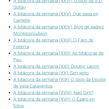
A bitácora da semana (XXVI): O blog da S.D.
Sofán
.
A bitácora da semana (XXV): Que pasa en
Camelle
.
A bitácora da semana (XXIV): Blog de xadrez
Monkicorcubion
.
A bitácora da semana (XXIII): O Faro de
Fisterra
.
A bitácora da semana (XXII): As bitácoras de
Pau
.
A bitácora da semana (XXI): Doutor Lacon
.
A bitácora da semana (XX): Sen xeito
.
A bitácora da semana (XIX): O blog da Escola
de Vela Cataventos
.
A bitácora da semana (XVIII): Nao Sim?
.
A bitácora da semana (XVII): O Ézaro en
fotos
.