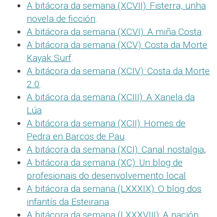
A bitácora da semana (XCVII): Fisterra, unha
novela de ficción
.
A bitácora da semana (XCVI): A miña Costa
.
A bitácora da semana (XCV): Costa da Morte
Kayak Surf
.
A bitácora da semana (XCIV): Costa da Morte
2.0
.
A bitácora da semana (XCIII): A Xanela da
Lúa
.
A bitácora da semana (XCII): Homes de
Pedra en Barcos de Pau
.
A bitácora da semana (XCI): Canal nostalgia
,
A bitácora da semana (XC): Un blog de
profesionais do desenvolvemento local
A bitácora da semana (LXXXIX): O blog dos
infantís da Esteirana
.
A bitácora da semana (LXXXVIII): A nación