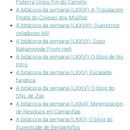
Fisterra Único Fin do Camiño
.
A bitácora da semana (LXXIX): A Tripulación
Pirata do Colexio dos Muíños
.
A bitácora da semana (LXXVIII): Queremos
celadores XA!
.
A bitácora da semana (LXXVII): Suso
Bahamonde From Hell
.
A bitácora da semana (LXXVI): O Blog de No
Intro
.
A bitácora da semana (LXXV): Escalada
fanática
.
A bitácora da semana (LXXIV): O blog do
SNL de Zas
.
A bitácora da semana (LXXIII): Minimización
de Residuos en Camariñas
.
A bitácora da semana (LXXII): O blog do
Xuventude de Bergantiños
.