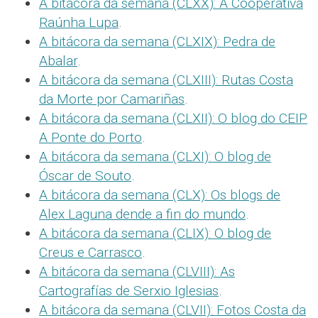
A bitácora da semana (CLXX): A Cooperativa
Raúnha Lupa
.
A bitácora da semana (CLXIX): Pedra de
Abalar
.
A bitácora da semana (CLXIII): Rutas Costa
da Morte por Camariñas
.
A bitácora da semana (CLXII): O blog do CEIP
A Ponte do Porto
.
A bitácora da semana (CLXI): O blog de
Óscar de Souto
.
A bitácora da semana (CLX): Os blogs de
Alex Laguna dende a fin do mundo
.
A bitácora da semana (CLIX): O blog de
Creus e Carrasco
.
A bitácora da semana (CLVIII): As
Cartografías de Serxio Iglesias
.
A bitácora da semana (CLVII): Fotos Costa da