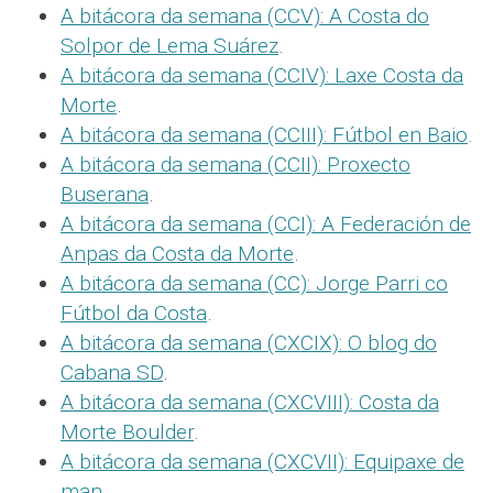
A bitácora da semana (CCV): A Costa do
Solpor de Lema Suárez
.
A bitácora da semana (CCIV): Laxe Costa da
Morte
.
A bitácora da semana (CCIII): Fútbol en Baio
.
A bitácora da semana (CCII): Proxecto
Buserana
.
A bitácora da semana (CCI): A Federación de
Anpas da Costa da Morte
.
A bitácora da semana (CC): Jorge Parri co
Fútbol da Costa
.
A bitácora da semana (CXCIX): O blog do
Cabana SD
.
A bitácora da semana (CXCVIII): Costa da
Morte Boulder
.
A bitácora da semana (CXCVII): Equipaxe de
man
.