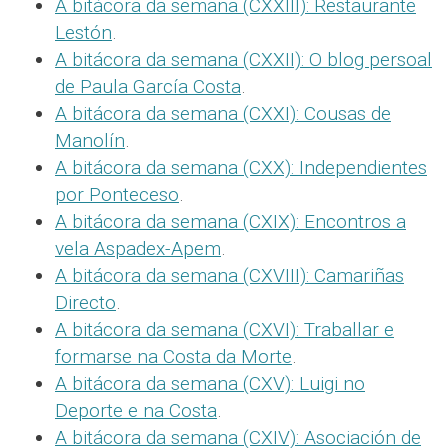
A bitácora da semana (CXXIII): Restaurante
Lestón
.
A bitácora da semana (CXXII): O blog persoal
de Paula García Costa
.
A bitácora da semana (CXXI): Cousas de
Manolín
.
A bitácora da semana (CXX): Independientes
por Ponteceso
.
A bitácora da semana (CXIX): Encontros a
vela Aspadex-Apem
.
A bitácora da semana (CXVIII): Camariñas
Directo
.
A bitácora da semana (CXVI): Traballar e
formarse na Costa da Morte
.
A bitácora da semana (CXV): Luigi no
Deporte e na Costa
.
A bitácora da semana (CXIV): Asociación de