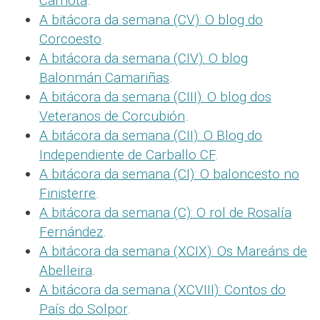
Carnota
.
A bitácora da semana (CV): O blog do
Corcoesto
.
A bitácora da semana (CIV): O blog
Balonmán Camariñas
.
A bitácora da semana (CIII): O blog dos
Veteranos de Corcubión
.
A bitácora da semana (CII): O Blog do
Independiente de Carballo CF
.
A bitácora da semana (CI): O baloncesto no
Finisterre
.
A bitácora da semana (C): O rol de Rosalía
Fernández
.
A bitácora da semana (XCIX): Os Mareáns de
Abelleira
.
A bitácora da semana (XCVIII): Contos do
País do Solpor
.