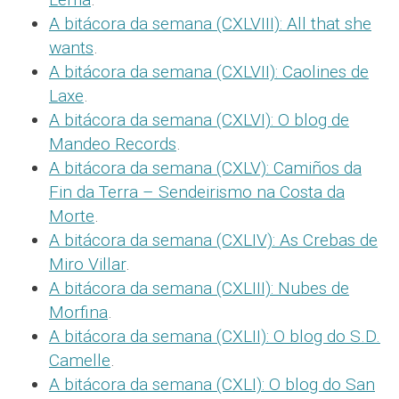
A bitácora da semana (CXLVIII): All that she
wants
.
A bitácora da semana (CXLVII): Caolines de
Laxe
.
A bitácora da semana (CXLVI): O blog de
Mandeo Records
.
A bitácora da semana (CXLV): Camiños da
Fin da Terra – Sendeirismo na Costa da
Morte
.
A bitácora da semana (CXLIV): As Crebas de
Miro Villar
.
A bitácora da semana (CXLIII): Nubes de
Morfina
.
A bitácora da semana (CXLII): O blog do S.D.
Camelle
.
A bitácora da semana (CXLI): O blog do San