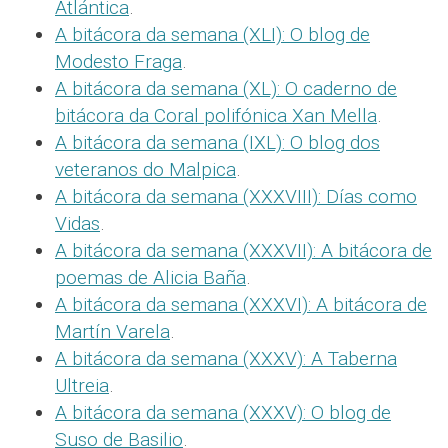
Atlántica
.
A bitácora da semana (XLI): O blog de
Modesto Fraga
.
A bitácora da semana (XL): O caderno de
bitácora da Coral polifónica Xan Mella
.
A bitácora da semana (IXL): O blog dos
veteranos do Malpica
.
A bitácora da semana (XXXVIII): Días como
Vidas
.
A bitácora da semana (XXXVII): A bitácora de
poemas de Alicia Baña
.
A bitácora da semana (XXXVI): A bitácora de
Martín Varela
.
A bitácora da semana (XXXV): A Taberna
Ultreia
.
A bitácora da semana (XXXV): O blog de
Suso de Basilio
.