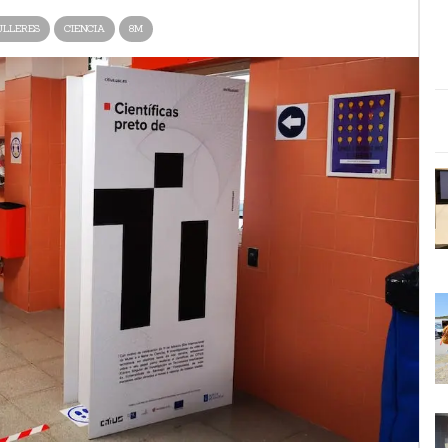
LLERES
CIENCIA
8M