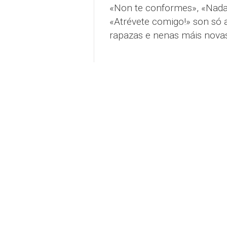
«Non te conformes», «Nada é
«Atrévete comigo!» son só
rapazas e nenas máis nova