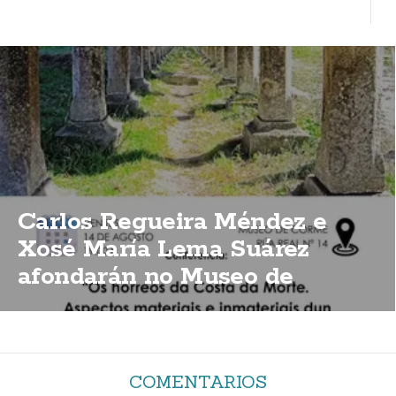
Carlos Regueira Méndez e
Xosé María Lema Suárez
afondarán no Museo de
Corme sobre a importancia
dos hórreos da Costa da Morte
COMENTARIOS