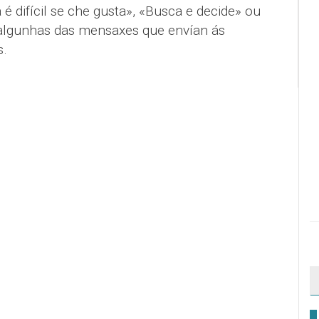
 difícil se che gusta», «Busca e decide» ou
 algunhas das mensaxes que envían ás
s.