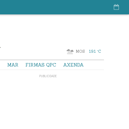
MOS
19.1 °C
S
MAR
FIRMAS QPC
AXENDA