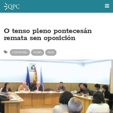
O tenso pleno pontecesán
remata sen oposición
PONTECESO
PLENO
PSOE