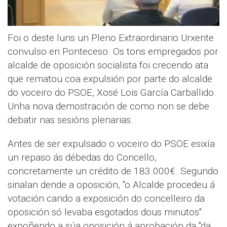
Foi o deste luns un Pleno Extraordinario Urxente
convulso en Ponteceso. Os tons empregados por
alcalde de oposición socialista foi crecendo ata
que rematou coa expulsión por parte do alcalde
do voceiro do PSOE, Xosé Lois García Carballido.
Unha nova demostración de como non se debe
debatir nas sesións plenarias.
Antes de ser expulsado o voceiro do PSOE esixía
un repaso ás débedas do Concello,
concretamente un crédito de 183.000€. Segundo
sinalan dende a oposición, "o Alcalde procedeu á
votación cando a exposición do concelleiro da
oposición só levaba esgotados dous minutos"
expoñendo a súa oposición á aprobación da "da