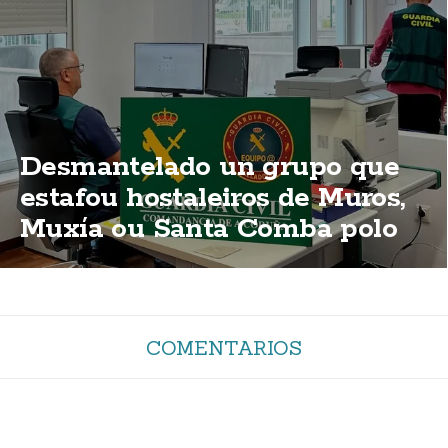
Desmantelado un grupo que
estafou hostaleiros de Muros,
Muxía ou Santa Comba polo
método do "corte de luz"
COMENTARIOS