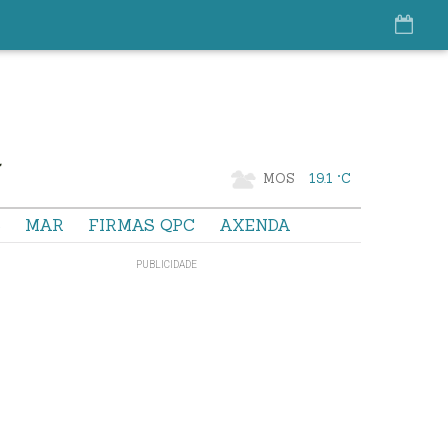
MOS
19.1 °C
S
MAR
FIRMAS QPC
AXENDA