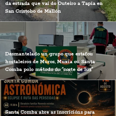
da estrada que vai do Outeiro a Tapia en
San Cristobo de Mallón
Desmantelado un grupo que estafou
hostaleiros de Muros, Muxía ou Santa
Comba polo método do "corte de luz"
Santa Comba abre as inscricións para