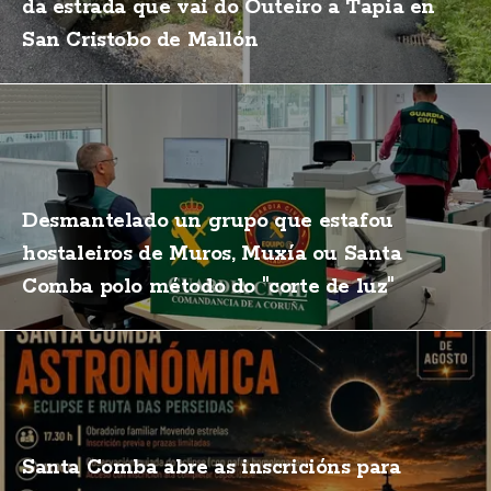
da estrada que vai do Outeiro a Tapia en
San Cristobo de Mallón
Desmantelado un grupo que estafou
hostaleiros de Muros, Muxía ou Santa
Comba polo método do "corte de luz"
Santa Comba abre as inscricións para