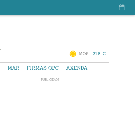
MOS
21.8 °C
S
MAR
FIRMAS QPC
AXENDA