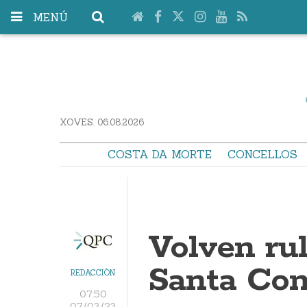
MENÚ
XOVES. 06.08.2026
COSTA DA MORTE
CONCELLOS
Volven rul
Santa Co
REDACCIÓN
07:50
07/03/23