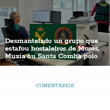
Desmantelado un grupo que
estafou hostaleiros de Muros,
Muxía ou Santa Comba polo
método do "corte de luz"
COMENTARIOS