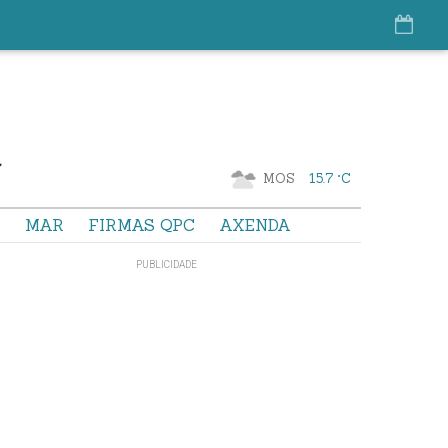
MOS
15.7 °C
S
MAR
FIRMAS QPC
AXENDA