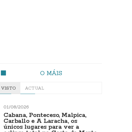
O MÁIS
VISTO
ACTUAL
01/08/2026
Cabana, Ponteceso, Malpica,
Carballo e A Laracha, os
únicos lugares para ver a