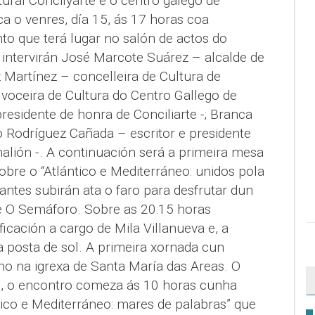
tural Concilyarte e o centro galego de
a o venres, día 15, ás 17 horas coa
nto que terá lugar no salón de actos do
 intervirán José Marcote Suárez – alcalde de
z Martínez – concelleira de Cultura de
– voceira de Cultura do Centro Gallego de
presidente de honra de Conciliarte -; Branca
io Rodríguez Cañada – escritor e presidente
malión -. A continuación será a primeira mesa
obre o “Atlántico e Mediterráneo: unidos pola
ipantes subirán ata o faro para desfrutar dun
de O Semáforo. Sobre as 20:15 horas
ficación a cargo de Mila Villanueva e, a
 posta de sol. A primeira xornada cun
no na igrexa de Santa María das Areas. O
o, o encontro comeza ás 10 horas cunha
ico e Mediterráneo: mares de palabras” que