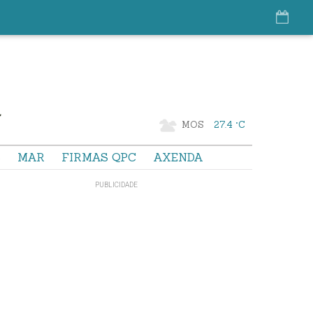
MOS
27.4 °C
S
MAR
FIRMAS QPC
AXENDA