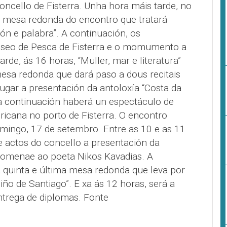
oncello de Fisterra. Unha hora máis tarde, no
ra mesa redonda do encontro que tratará
ión e palabra”. A continuación, os
Museo de Pesca de Fisterra e o momumento a
rde, ás 16 horas, “Muller, mar e literatura”
mesa redonda que dará paso a dous recitais
lugar a presentación da antoloxía “Costa da
 e a continuación haberá un espectáculo de
ericana no porto de Fisterra. O encontro
omingo, 17 de setembro. Entre as 10 e as 11
e actos do concello a presentación da
homenae ao poeta Nikos Kavadias. A
a quinta e última mesa redonda que leva por
miño de Santiago”. E xa ás 12 horas, será a
ntrega de diplomas. Fonte