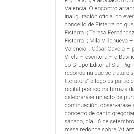
Pigmalión, a asociación cul
Valencia. O encontro arranc
inauguración oficial do eve
concello de Fisterra no que
Fisterra -; Teresa Fernánde
Fisterra -; Mila Villanueva 
Valencia -; César Gavela – 
Vilela – escritora – e Basil
do Grupo Editorial Sial Pig
redonda na que se tratará s
literatura” e logo os partic
recital poético na terraza 
celebrarase un acto de puri
continuación, observarase a
concerto de canto gregoria
sábado, día 16 de setembr
mesa redonda sobre “Atlánt