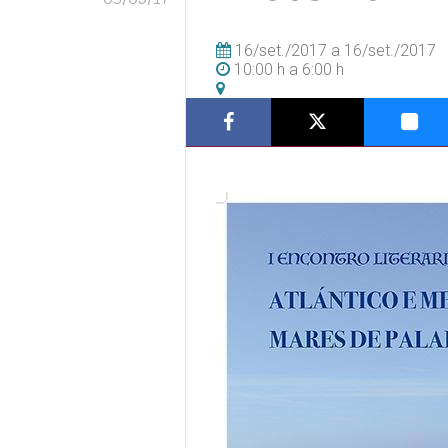
16/set./2017
a
16/set./2017
10:00 h
a
6:00 h