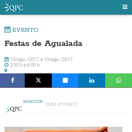
EVENTO
Festas de Agualada
10/ago./2017
a
10/ago./2017
2:00 h
a
6:00 h
REDACCIÓN
15:53 07/08/17