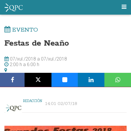
EVENTO
Festas de Neaño
07/xul./2018
a
07/xul./2018
2:00 h
a
6:00 h
REDACCIÓN
14:01 02/07/18